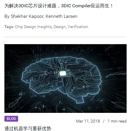
为解决3DIC芯片设计难题，3DIC Compiler应运而生！
By
Shekhar Kapoor
,
Kenneth Larsen
Tags:
Chip Design Insights
,
Design
,
Verification
BLOG
Mar 11, 2018
/
1 min read
通过机器学习重获优势