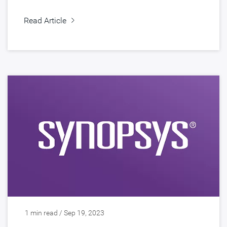
Read Article
1 min read / Sep 19, 2023