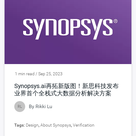
1 min read / Sep 25, 2023
Synopsys.ai再拓新版图！新思科技发布
业界首个全栈式大数据分析解决方案
By
Rikki Lu
RL
Tags:
Design
,
About Synopsys
,
Verification