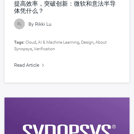
提高效率，突破创新：微软和意法半导
体凭什么？
By
Rikki Lu
RL
Tags:
Cloud
,
AI & Machine Learning
,
Design
,
About
Synopsys
,
Verification
Read Article