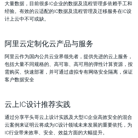
大量数据，目前很多IC企业的数据及流程管理多依赖手工和
经验。有效的云适配的IC数据及流程管理及迁移服务在IC设
计上云中不可或缺。
阿里云定制化云产品与服务
阿里云作为国内公共云业界领先者，提供先进的云上服务，
包括大量不同规格的、高可靠、高可用的弹性计算资源，按
需购买、快速部署，并可通过虚拟专有网络安全隔离，保证
客户数据安全
云上IC设计推荐实践
通过分享平头哥云上设计实践及大型IC企业高效安全的混合
云案例来证明云将成为IC设计领域未来发展的重要依托，为
IC行业带来效率、安全、效益方面的大幅提升。