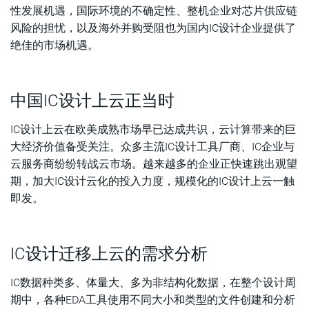
性发展机遇，国际环境的不确定性、整机企业对芯片供应链
风险的担忧，以及海外并购受阻也为国内IC设计企业提供了
绝佳的市场机遇。
中国IC设计上云正当时
IC设计上云在欧美成熟市场早已达成共识，云计算带来的巨
大经济价值备受关注。众多主流IC设计工具厂商、IC企业与
云服务商纷纷转战云市场。越来越多的企业正快速跳出观望
期，加大IC设计云化的投入力度，规模化的IC设计上云一触
即发。
IC设计迁移上云的需求分析
IC数据种类多、体量大、多为非结构化数据，在整个设计周
期中，各种EDA工具使用不同大小和类型的文件创建和分析