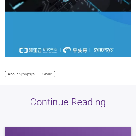
About Synopsys
Cloud
Continue Reading