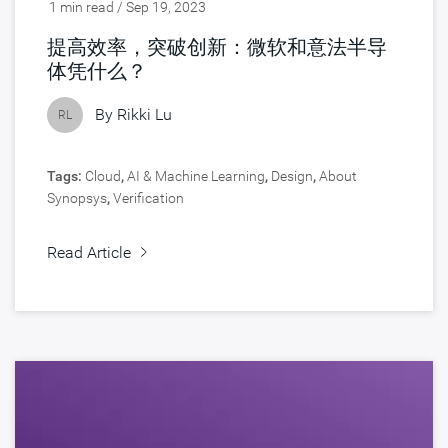
1 min read / Sep 19, 2023
提高效率，突破创新：微软和意法半导
体凭什么？
By
Rikki Lu
RL
Tags:
Cloud
,
AI & Machine Learning
,
Design
,
About
Synopsys
,
Verification
Read Article