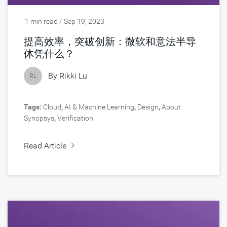
1 min read / Sep 19, 2023
提高效率，突破创新：微软和意法半导
体凭什么？
By
Rikki Lu
RL
Tags:
Cloud
,
AI & Machine Learning
,
Design
,
About
Synopsys
,
Verification
Read Article