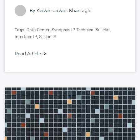
By Keivan Javadi Khasraghi
Tags:
Data Center
,
Synopsys IP Technical Bulletin
,
Interface IP
,
Silicon IP
Read Article