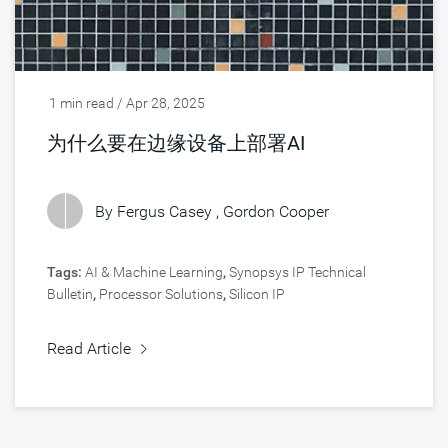
1 min read / Apr 28, 2025
为什么要在边缘设备上部署AI
By Fergus Casey , Gordon Cooper
Tags:
AI & Machine Learning
,
Synopsys IP Technical
Bulletin
,
Processor Solutions
,
Silicon IP
Read Article