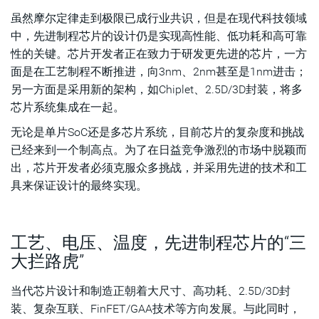
虽然摩尔定律走到极限已成行业共识，但是在现代科技领域
新思科技PVT监控IP成功通过台积公司认证
中，先进制程芯片的设计仍是实现高性能、低功耗和高可靠
新思PVT监控IP核适用多个目标市场应用
性的关键。芯片开发者正在致力于研发更先进的芯片，一方
面是在工艺制程不断推进，向3nm、2nm甚至是1nm进击；
新思科技SLM PVT监控IP实际应用案例分享
另一方面是采用新的架构，如Chiplet、2.5D/3D封装，将多
芯片系统集成在一起。
结语
无论是单片SoC还是多芯片系统，目前芯片的复杂度和挑战
已经来到一个制高点。为了在日益竞争激烈的市场中脱颖而
出，芯片开发者必须克服众多挑战，并采用先进的技术和工
具来保证设计的最终实现。
工艺、电压、温度，先进制程芯片的“三
大拦路虎”
当代芯片设计和制造正朝着大尺寸、高功耗、2.5D/3D封
装、复杂互联、FinFET/GAA技术等方向发展。与此同时，