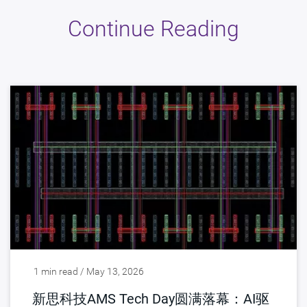
Continue Reading
1 min read / May 13, 2026
新思科技AMS Tech Day圆满落幕：AI驱