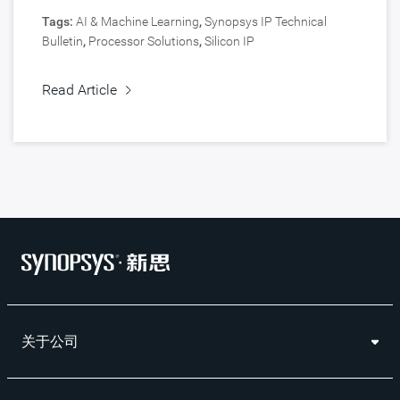
Tags:
AI & Machine Learning
,
Synopsys IP Technical
Bulletin
,
Processor Solutions
,
Silicon IP
Read Article
关于公司