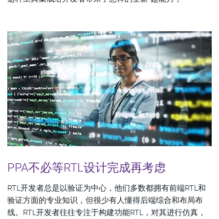
PPA不必等RTL设计完成再考虑
RTL开发者总是以验证为中心，他们多数都拥有前端RTL和
验证方面的专业知识，但很少有人懂得后端综合和布局布
线。RTL开发者往往专注于构建功能RTL，对其进行仿真，