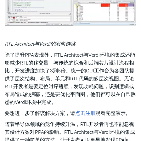
RTL Architect与Verdi的双向链路
除了提升PPA表现外，RTL Architect与Verdi环境的集成还能
够减少RTL的移交量，与传统的综合和后端芯片设计流程相
比，开发进度加快了3到5倍。统一的GUI工作台为各团队提
供了层次结构、布局、单元和RTL代码的多层次视图。无论
RTL开发者是要定位时序瓶颈，发现功耗问题，识别逻辑或
布局造成的拥塞，还是要优化平面图，他们都可以在自己熟
悉的Verdi环境中完成。
要想进一步了解该解决方案，请
点击注册
观看完整演示。
随着半导体领域的竞争持续升温，RTL开发者再也不能忽视
其设计方案对PPA的影响。RTL Architect与Verdi环境的集成
提供了一种简单的方法，让开发者可以更早地发现PPA问