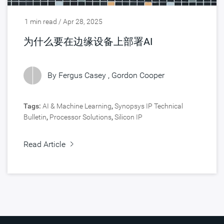
1 min read / Apr 28, 2025
为什么要在边缘设备上部署AI
By Fergus Casey , Gordon Cooper
Tags:
AI & Machine Learning
,
Synopsys IP Technical
Bulletin
,
Processor Solutions
,
Silicon IP
Read Article