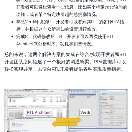
开发者可以轻松查看一些信息，比如某个特定case语句的
功耗，或者某个特定块引起的总拥塞情况。
熟悉Verdi环境的RTL开发者可以看到其RTL的各种PPA指
标，并根据这个众所周知的设置进行修改。
完成RTL代码修改后，RTL开发者可以再次使用RTL
Architect来分析时序、功耗和拥塞情况。
总的来说，这两个解决方案的集成在综合/实现开发者和RTL
开发团队之间搭建了一个极好的沟通桥梁。PPA数据库可以
轻松实现共享，以便向RTL开发者提供各种实现质量指标。