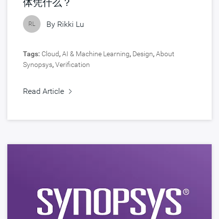
体凭什么？
By
Rikki Lu
RL
Tags:
Cloud
,
AI & Machine Learning
,
Design
,
About
Synopsys
,
Verification
Read Article