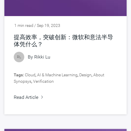
1 min read / Sep 19, 2023
提高效率，突破创新：微软和意法半导
体凭什么？
By
Rikki Lu
RL
Tags:
Cloud
,
AI & Machine Learning
,
Design
,
About
Synopsys
,
Verification
Read Article