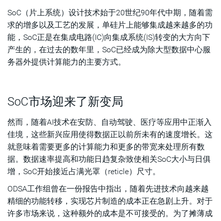
SoC（片上系统）设计技术始于20世纪90年代中期，随着需
如何选择die-to-die PHY IP？
求的增多以及工艺的发展，单硅片上能够集成越来越多的功
总结
能，SoC正是在集成电路(IC)向集成系统(IS)转变的大方向下
产生的，在过去的数年里，SoC已经成为除大型数据中心服
务器外提供计算能力的主要方式。
SoC市场迎来了新变局
然而，随着AI技术在安防、自动驾驶、医疗等应用中正渐入
佳境，这些新兴应用使得数据正以前所未有的速度增长。这
就意味着需要更多的计算能力和更多的带宽来处理所有数
据。数据速率提高和功能日趋复杂致使相关SoC大小与日俱
增，SoC开始接近占满光罩（reticle）尺寸。
ODSA工作组曾在一份报告中指出，随着先进技术向越来越
精细的功能转移，实现芯片制造的成本正在急剧上升。对于
许多市场来说，这种额外的成本是不可接受的。为了摊薄成