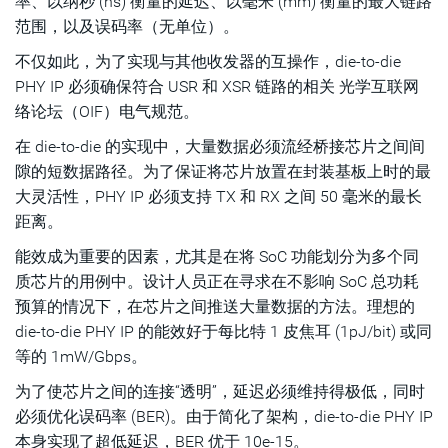
率、以纳秒 (ns) 衡量的延迟、以毫米 (mm) 衡量的最大链路
范围，以及误码率（无单位）。
不仅如此，为了实现与其他收发器的互操作，die-to-die
PHY IP 必须确保符合 USR 和 XSR 链路的相关 光学互联网
络论坛（OIF）电气规范。
在 die-to-die 的实现中，大量数据必须流经桥接芯片之间间
隙的短数据路径。为了保证将芯片放置在封装基板上时的最
大灵活性，PHY IP 必须支持 TX 和 RX 之间 50 毫米的最长
距离。
能效成为重要的因素，尤其是在将 SoC 功能划分为多个同
质芯片的用例中。设计人员正在寻求在不影响 SoC 总功耗
预算的情况下，在芯片之间推送大量数据的方法。理想的
die-to-die PHY IP 的能效好于每比特 1 皮焦耳 (1pJ/bit) 或同
等的 1mW/Gbps。
为了使芯片之间的连接“透明”，延迟必须维持得极低，同时
必须优化误码率 (BER)。由于简化了架构，die-to-die PHY IP
本身实现了超低延迟，BER 优于 10e-15。