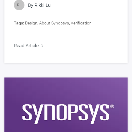
By
Rikki Lu
RL
Tags:
Design
,
About Synopsys
,
Verification
Read Article