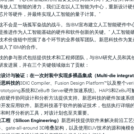
释放人工智能的潜力，我们正在以人工智能为中心，重新设计硬
芯片等硬件，并最终实现人工智能的量子计算。”
这不会是一场孤军奋战的战斗。当IBM宣布建立人工智能硬件中
是推进作为人工智能基础的硬件和软件创新的关键。” 人工智能
技术价值链中挖掘了各个环节的业界领军团队。新思科技作为复杂
加入了IBM的合作。
技的参与形式包括提供技术和工程师团队，与IBM研究人员和其
研发进展，并在三个关键领域做出了贡献：
设计与验证：在一次封装中实现多裸晶集成（Multi-die integration in a p
新思科技的
3DIC Compiler、Fusion Design Platform™以及整个v
rototyping系统和ZeBu® Server硬件加速系统)。HAP
为软硬件协同设计和分析方法提供支持。新思科技的硬件加速系统
前开发应用软件。新思科技基于软件的验证技术，包括执行详细
率和时序分析的工具，对该计划也至关重要。
工程（Silicon Engineering）
新思科技提供软件来解决前沿工艺
、gate-all-around 3D堆叠架构，以及使用EUV技术的源