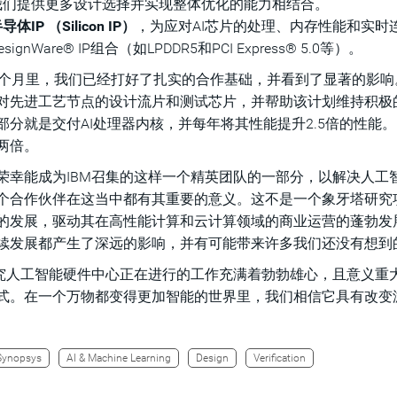
我们提供更多设计选择并实现整体优化的能力相结合。
导体IP （Silicon IP）
，为应对AI芯片的处理、内存性能和实
esignWare® IP组合（如LPDDR5和PCI Express® 5.0等）。
8个月里，我们已经打好了扎实的合作基础，并看到了显著的影响
对先进工艺节点的设计流片和测试芯片，并帮助该计划维持积极的路
部分就是交付AI处理器内核，并每年将其性能提升2.5倍的性能。IB
两倍。
荣幸能成为IBM召集的这样一个精英团队的一部分，以解决人工
个合作伙伴在这当中都有其重要的意义。这不是一个象牙塔研究项
的发展，驱动其在高性能计算和云计算领域的商业运营的蓬勃发
续发展都产生了深远的影响，并有可能带来许多我们还没有想到
研究人工智能硬件中心正在进行的工作充满着勃勃雄心，且意义重
式。在一个万物都变得更加智能的世界里，我们相信它具有改变
Synopsys
AI & Machine Learning
Design
Verification