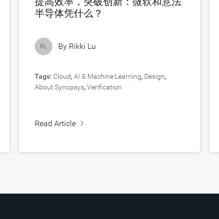
提高效率，突破创新：微软和意法
半导体凭什么？
By
Rikki Lu
RL
Tags:
Cloud
,
AI & Machine Learning
,
Design
,
About Synopsys
,
Verification
Read Article