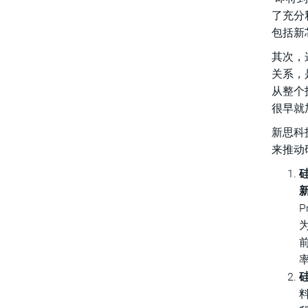
了充分
包括新
其次，
关系，
从整个
很早就
新思科
来推动
硅
P
硅
料