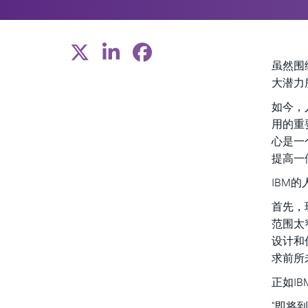
虽然围
大潜力
如今，
用的重
心是一
提高一
IBM
首先，
范围太
设计和
求前所
正如I
“即将