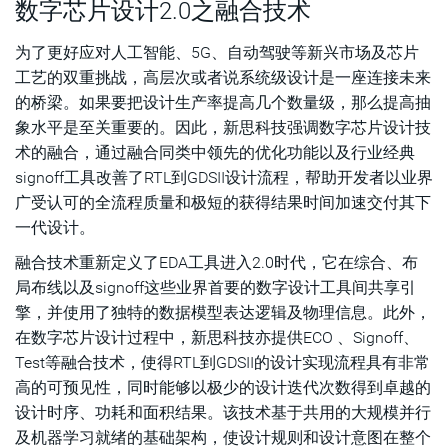
数字芯片设计2.0之融合技术
为了更好应对人工智能、5G、自动驾驶等新兴市场及芯片
工艺的双重挑战，高层次或者说系统级设计是一座连接未来
的桥梁。如果要把设计生产率提高几个数量级，那么提高抽
象水平是至关重要的。因此，新思科技强调数字芯片设计技
术的融合，通过融合同类中领先的优化功能以及行业经典
signoff工具改善了RTL到GDSII设计流程，帮助开发者以业界
广受认可的全流程质量和极短的获得结果时间加速交付其下
一代设计。
融合技术重新定义了EDA工具进入2.0时代，它在综合、布
局布线以及signoff这些业界首要的数字设计工具间共享引
擎，并使用了独特的数据模型表达逻辑及物理信息。此外，
在数字芯片设计过程中，新思科技亦提供ECO 、Signoff、
Test等融合技术，使得RTL到GDSII的设计实现流程具有非常
高的可预见性，同时能够以极少的设计迭代次数得到卓越的
设计时序、功耗和面积结果。该技术基于共用的大规模并行
及机器学习就绪的基础架构，使设计规则和设计意图在整个