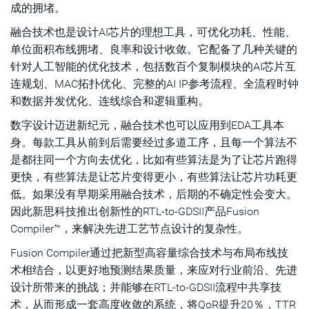
成的拥堵。
融合技术也是设计AI芯片的理想工具，可优化功耗、性能、
单位面积布线拥堵、良率和设计收敛。它配备了几种关键的
针对人工智能的优化技术，包括数百个复制模块的AI芯片互
连规划、MAC拓扑优化、完整的AI IP参考流程、全流程时钟
和数据并发优化、连线综合和逻辑重构。
数字设计迈进新纪元，融合技术也可以应用到EDA工具本
身。每款工具从前到后需要经过多道工序，且每一个算法不
是都往同一个方向去优化，比如有些算法是为了让芯片跑得
更快，有些算法是让芯片变得更小，有些算法让芯片功耗更
低。如果没有早期采用融合技术，后期的不确定性会变大。
因此新思科技推出创新性的RTL-to-GDSII产品Fusion
Compiler™，来解决先进工艺节点设计的复杂性。
Fusion Compiler通过把新型高容量综合技术与布局布线技
术相结合，以更好地预测结果质量，来应对行业前沿、先进
设计所带来的挑战；并能够在RTL-to-GDSII流程中共享技
术，从而形成一套高度收敛的系统，将QoR提升20％，TTR