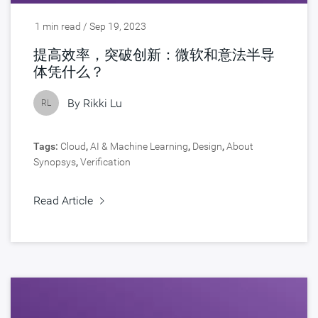
1 min read / Sep 19, 2023
提高效率，突破创新：微软和意法半导
体凭什么？
By
Rikki Lu
RL
Tags:
Cloud
,
AI & Machine Learning
,
Design
,
About
Synopsys
,
Verification
Read Article