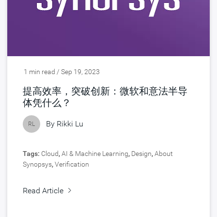
1 min read / Sep 19, 2023
提高效率，突破创新：微软和意法半导
体凭什么？
By
Rikki Lu
RL
Tags:
Cloud
,
AI & Machine Learning
,
Design
,
About
Synopsys
,
Verification
Read Article