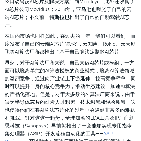
S/自动驾驶AI芯片及解决方案厂商Mobileye，此外还收购了
AI芯片公司Movidius；2018年，亚马逊也曝光了自己的云
端AI芯片；不久前，特斯拉也推出了自己的自动驾驶AI芯
片。
在国内市场也同样如此，在过去的一年，我们可以看到，百
度发布了自己的云端AI芯片“昆仑”，云知声、Rokid、云天励
飞等AI算法厂商都推出了基于自己算法定制的AI芯片。
显然，对于AI算法厂商来说，自己来做AI芯片或模组，一方
面可以脱离单纯的AI算法授权的商业模式，脱离AI算法领域
的激烈竞争，通过向产业链上下游延伸，拉高竞争壁垒，同
时可以提升自身的核心竞争力，推动生态建设，加速AI算法
的产品化落地。但是，对于大多数的AI算法厂商来说，由于
缺乏半导体芯片的研发人才积累、技术积累和经验积累，这
也使得他们在将AI算法芯片化的过程中会遇到非常多的难题
和挑战。针对这这一趋势，全球知名的EDA工具及IP厂商新
思科技（Synopsys）早前就推出了一套能够实现专用指令
集处理器（ASIP）开发流程自动化的工具——
ASIP