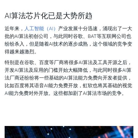
ASIP有何优势？
AI算法芯片化已是大势所趋
ASIP Designer能做什么？
近年来，
人工智能（AI）
产业发展十分迅速，涌现出了一大
小结
批的AI算法初创公司，与此同时谷歌、BAT等互联网公司也
纷纷杀入，但是随着AI技术的逐步成熟，这个领域的竞争变
得越来越激烈。
特别是在谷歌、百度等厂商将很多AI算法及工具开源之后，
开发AI算法及应用的门槛开始大幅降低，与此同时很多AI算
法厂商还纷纷将一些基础的AI算法能力免费向开发者提供，
比如百度将其语音AI能力免费开放，虹软也将其基础的视觉
AI能力免费对外开放。这些都加剧了AI算法市场的竞争。