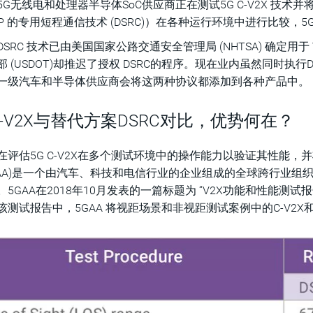
G无线电和处理器半导体SoC供应商正在测试5G C-V2X 技术并
11P 的专用短程通信技术 (DSRC)）在各种运行环境中进行比较，
SRC 技术已由美国国家公路交通安全管理局 (NHTSA) 确定用于
部 (USDOT)却推迟了授权 DSRC的程序。现在业内虽然同时执行
一级汽车和半导体供应商会将这两种协议都添加到各种产品中。
 C-V2X与替代方案DSRC对比，优势何在？
在评估5G C-V2X在多个测试环境中的操作能力以验证其性能，
5GAA)是一个由汽车、科技和电信行业的企业组成的全球跨行业
。5GAA在2018年10月发表的一篇标题为 “V2X功能和性能
该测试报告中，5GAA 将视距场景和非视距测试案例中的C-V2X