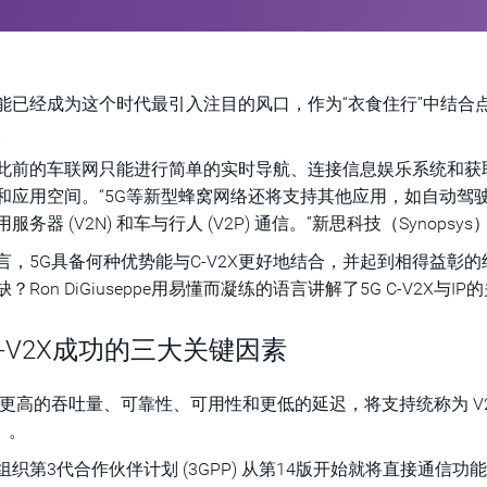
能已经成为这个时代最引入注目的风口，作为“衣食住行”中结合
。
此前的车联网只能进行简单的实时导航、连接信息娱乐系统和获
和应用空间。“5G等新型蜂窝网络还将支持其他应用，如自动驾驶，以及
服务器 (V2N) 和车与行人 (V2P) 通信。”新思科技（Synopsys）汽
言，5G具备何种优势能与C-V2X更好地结合，并起到相得益彰的结果
？Ron DiGiuseppe用易懂而凝练的语言讲解了5G C-V2X与IP
 C-V2X成功的三大关键因素
有更高的吞吐量、可靠性、可用性和更低的延迟，将支持统称为 V2V
）。
组织第3代合作伙伴计划 (3GPP) 从第14版开始就将直接通信