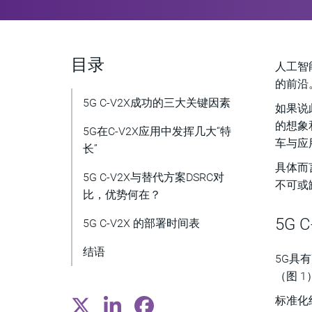
目录
人工智
的前沿
5G C-V2X成功的三大关键因素
如果说
的想象
5G在C-V2X应用中发挥几大“特
车与应用
长”
具体而
5G C-V2X与替代方案DSRC对
不可或缺
比，优势何在？
5G
5G C-V2X 的部署时间表
结语
5G具
（图 1
标准化