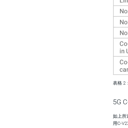
表格 2
5G 
如上所
用C-V