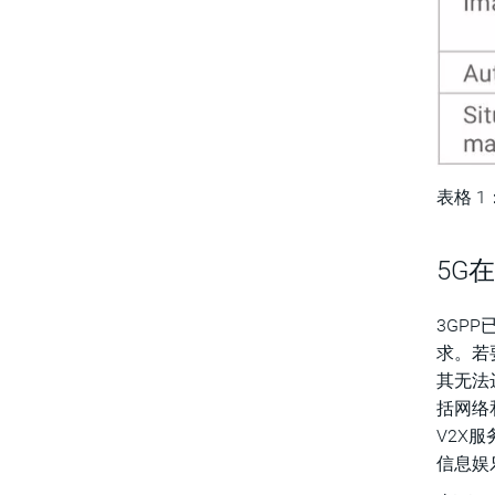
表格 1
5G
3GPP
求。若
其无法
括网络
V2X
信息娱