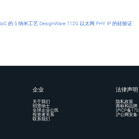
C 的 5 纳米工艺 DesignWare 112G 以太网 PHY IP 的硅验证
企业
法律声明
关于我们
隐私政策
招贤纳士
商标和品牌
全球企业公民
沪ICP备170
投资者关系
沪公网安备 3
联系我们