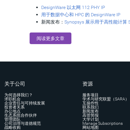
DesignWare 以太网 112 PHY IP
用于数据中心和 HPC 的 DesignWare IP
新闻发布：
Synopsys 展示用于高性能计算 So
阅读更多文章
关于公司
资源
为何选择我们？
服务项目
求职机会
学术与研究联盟（SARA）
企业责任与可持续发展
互操作性
投资者关系
联系我们
办公地点
新闻发布
生态系统合作伙伴
高管简报
管理团队
大学计划
公司治理与道德规范
Manage Subscriptions
战略收购
网站地图