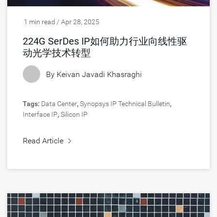
1 min read / Apr 28, 2025
224G SerDes IP如何助力行业向线性驱
动光学技术转型
By Keivan Javadi Khasraghi
Tags:
Data Center
,
Synopsys IP Technical Bulletin
,
Interface IP
,
Silicon IP
Read Article