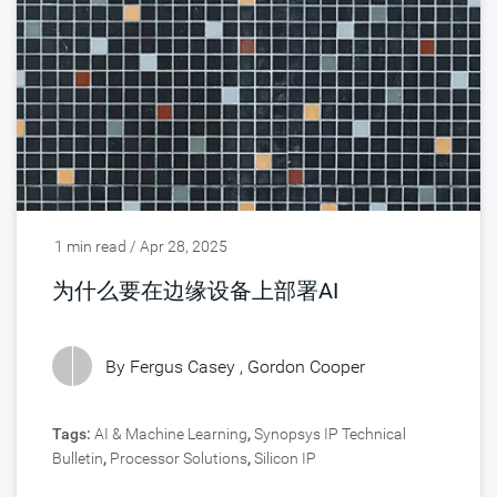
1 min read / Apr 28, 2025
为什么要在边缘设备上部署AI
By Fergus Casey , Gordon Cooper
Tags:
AI & Machine Learning
,
Synopsys IP Technical
Bulletin
,
Processor Solutions
,
Silicon IP