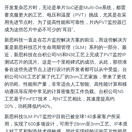
开发复杂芯片时，无论是单片SoC还是Multi-Die系统，都需
在设计和现场应用之间形成闭环
要克服更大的工艺、电压和温度（PVT）挑战，尤其是在采
用先进节点时。为了提高性能和可靠性，片内PVT监控器已
成为这些芯片中必不可少的“耳目”。
新思科技一直走在芯片监控解决方案的前沿，而这些解决方
案是新思科技芯片生命周期管理（SLM）系列的一部分。最
近，新思科技在台积公司N5和N3E工艺上完成了PVT监控IP
测试芯片的流片。这是一个里程碑式的成功。从此，那些准
备在这些先进节点上进行设计的开发者都可以从中受益。台
积公司N3E工艺扩展了代工厂的3nm工艺家族，带来了更优
的功耗、性能和产量，非常适合人工智能、高性能计算和移
动通讯等应用中常见的计算密集型工作负载。台积公司N5
工艺基于FinFET技术，与N7工艺相比，其速度提高约
20%，功耗降低约40%。
新思科技SLM PVT监控IP目前已被全球140多家客户所采
用，实现了600多项设计，可用于28nm至3nm工艺。IP本质
上对工艺和制造技术很敏感，因此实现经验证的芯片性能是