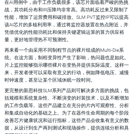
在AI用例中，由于工作负载很多，该芯片面临着严峻的热挑
战，其功耗分布和IR压降均非常高。高功耗反过来又限制了
性能，增加了运营费用和碳排放。SLM PVT监控IP可以提高
该AI芯片的多核利用率，通过将监控器放置在热点附近，并
凭借优化的性能功耗比和保持关键逻辑运算的算力供应裕
量，更好地管理热不可预测性。
再来看一个由采用不同制程节点的裸片组成的Multi-Die系
统。在这方面，制程变异性产生了影响，热问题也是如此。
片上监控能够指示哪些裸片在变热并提供实际温度。这样一
来，开发者便可以采取有意义的行动，例如降低电压、减慢
时钟速度，甚至让某个区域休眠一段时间。
更完整的新思科技SLM系列产品则可解决多方面的挑战，包
括规模和系统复杂性、不断演变的封装技术，以及不断增加
的工作负载等。这些产品建立在充分的片内可观察性、分析
和集成自动化的基础之上。为了在器件生命周期的每个阶段
改善芯片健康状况和运行指标，这些产品会收集有意义的数
据，从设计到生产再到测试和现场操作，提供连续分析和具