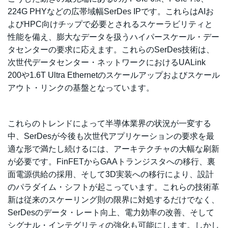
224G PHYなどの広帯域幅SerDes IPです。これらはAIお
よびHPC向けチップで必要とされるスケーラビリティと
性能を備え、膨大なデータを扱うハイパースケール・デー
タセンターの要求に応えます。これらのSerDes技術は、
次世代データセンター・ネットワークにおけるUALink
200や1.6T Ultra Ethernetのスケールアップおよびスケール
アウト・リンクの基盤となっています。
これらのトレンドによって半導体業界の状況が一変する
中、SerDesが今後も次世代アプリケーションの要求を最
適な形で満たし続けるには、アーキテクチャの大幅な刷新
が必要です。FinFETからGAAトランジスタへの移行、裏
面電源供給の採用、そして3D実装への移行により、設計
のパラダイム・シフトが起こっています。これらの技術革
新は従来のスケーリング則の限界に対処するだけでなく、
SerDesのデータ・レート向上、電力効率の改善、そして
シグナル・インテグリティの強化も可能にします。しかし