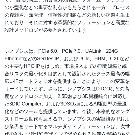
の小型化などの重要な利点がもたらされる一方、プロセス
の複雑さ、熱管理、信頼性の問題などの新しい課題も生ま
れており、それに対する革新的なソリューションと高度な
設計メソドロジが必要とされています。
シノプシスは、PCIe 6.0、PCIe 7.0、UALink、224G
EthernetなどのSerDes IP、およびUCIe、HBM、CXLなど
の主要なHPC IPをはじめ、市場投入までの期間短縮と統
合リスクの最小化を目的として設計されたクラス最高の幅
広いIPポートフォリオを提供することにより、この変革を
リードしています。さらに、シノプシスはDTCOなどの高
度なメソドロジに加え、2.5Dおよび3D異種統合に対応し
た3DIC Compiler、および3DSO.aiによるAI駆動型の最適
化などのツールも提供しています。今後、本格的なオング
ストローム世代を迎える中、シノプシスの実証済みIPおよ
び業界をリードするマルチダイ・ソリューションは、次世
代のAIおよびHPCデザインで求められる性能を現実のもの