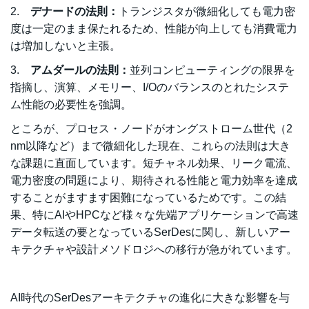
2.
デナードの法則：
トランジスタが微細化しても電力密
度は一定のまま保たれるため、性能が向上しても消費電力
は増加しないと主張。
3.
アムダールの法則：
並列コンピューティングの限界を
指摘し、演算、メモリー、I/Oのバランスのとれたシステ
ム性能の必要性を強調。
ところが、プロセス・ノードがオングストローム世代（2
nm以降など）まで微細化した現在、これらの法則は大き
な課題に直面しています。短チャネル効果、リーク電流、
電力密度の問題により、期待される性能と電力効率を達成
することがますます困難になっているためです。この結
果、特にAIやHPCなど様々な先端アプリケーションで高速
データ転送の要となっているSerDesに関し、新しいアー
キテクチャや設計メソドロジへの移行が急がれています。
AI時代のSerDesアーキテクチャの進化に大きな影響を与