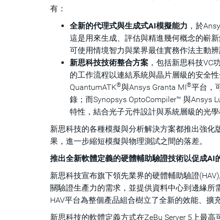
有：
全新的代理式與生成式AI模擬能力
，於Ansy
這是用來生成、評估與精進幾何概念的嶄新解決方案；以
可使用情境智力與業界最佳實務作法主動辨
新思科技技術整合方案
，包括新思科技VC功能性
的工作流程以連結系統與晶片層級的安全性分
®
®
QuantumATK
與Ansys Granta MI
平台，
錄；而Synopsys OptoCompiler™ 與An
特性，結合光子元件設計與系統層級的光學
新思科技的各種模擬與分析解決方案都推出強化
果，進一步縮短模擬與物理測試之間的落差。
推出全新軟體定義的硬體輔助驗證技術以促成AI
新思科技宣布旗下領先業界的硬體輔助驗證(HAV
關驗證生產力的需求，並提供資料中心到邊緣所需
HAV平台為整個產品組合樹立了全新的效能、擴
新思科技的軟體定義方式在ZeBu Server 