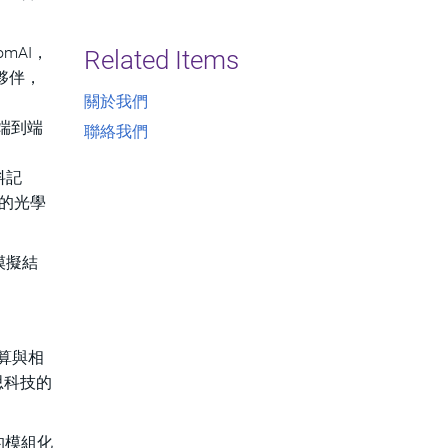
omAI，
Related Items
I夥伴，
關於我們
端到端
聯絡我們
料記
一致的光學
模擬結
算與相
思科技的
的模組化