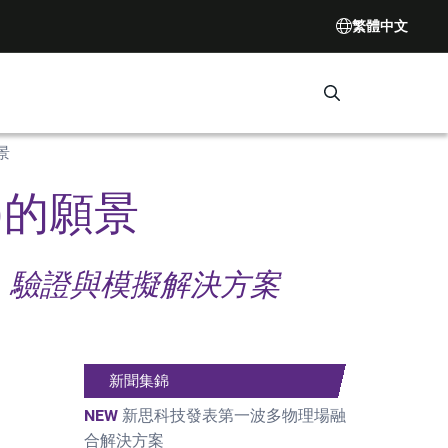
繁體中文
Search Synop
景
g)的願景
設計、驗證與模擬解決方案
新聞集錦
NEW
新思科技發表第一波多物理場融
合解決方案