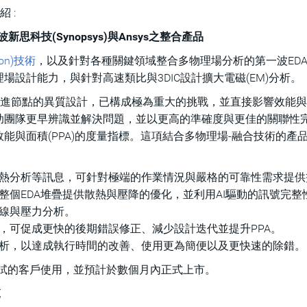
紹 :
科技(Synopsys)與Ansys之整合產品
ion)技術
，以及針對各種關鍵領域整合多物理場分析的第一波ED
設計能力，與針對高速類比與3DIC設計擴大電磁(EM)分析。
先進節點的異質設計，已構成極為重大的挑戰，並直接影響效能
助團隊更早辨識並解決問題，並以更高的準確度與更佳的關聯性
能與面積(PPA)的度量指標。這項結合多物理場-融合技術的產
熱分析等訊息，可針對極端的作業情況與嚴格的可靠性需求提供
整個EDA堆疊提供散熱與壓降的優化，並利用AI驅動的訊號完整
線與壓力分析。
，可促成更快的後期錯誤修正、減少設計迭代並提升PPA。
析，以達成執行時間的改善、使用更為簡便以及更快速的除錯。
測試的客戶使用，並預計於數個月內正式上市。
範