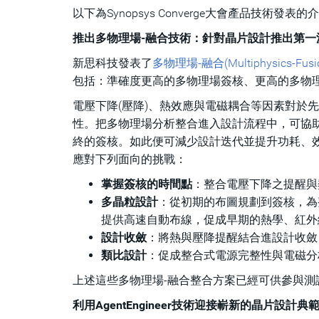
以下為Synopsys Converge大會產品技術發表的介
推出多物理場-融合技術：針對晶片設計推出第一波新思
新思科技發表了
多物理場-融合(Multiphysics-Fus
包括：準確度更高的多物理場簽核、更高的多物理場
電壓下降(壓降)、熱效應與電磁耦合等因素對於
性。把多物理場分析整合進入設計流程中，可協
終的簽核。如此便可減少設計迭代並提升功耗、效
應對下列面向的挑戰：
掌握簽核的時間點
：整合電壓下降之提醒與
多晶粒設計
：從初期的布圖規劃到簽核，為
提供高速自動布線，促成早期的熱學、紅外
設計收斂
：將熱與壓降提醒結合進設計收斂
類比設計
：促成整合式電源完整性與電磁分
上述這些多物理場-融合整合方案已經可供參與
利用AgentEngineer技術迎接嶄新的晶片設計典