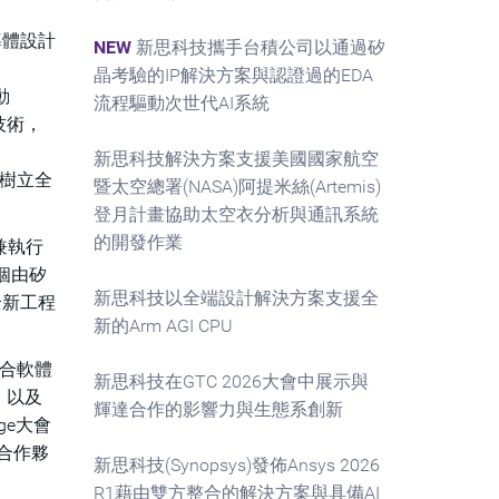
導體設計
NEW
新思科技攜手台積公司以通過矽
晶考驗的IP解決方案與認證過的EDA
動
流程驅動次世代AI系統
技術，
新思科技解決方案支援美國國家航空
組合樹立全
暨太空總署(NASA)阿提米絲(Artemis)
登月計畫協助太空衣分析與通訊系統
的開發作業
裁兼執行
個由矽
新思科技以全端設計解決方案支援全
項全新工程
新的Arm AGI CPU
整合軟體
新思科技在GTC 2026大會中展示與
，以及
輝達合作的影響力與生態系創新
ge大會
佳合作夥
新思科技(Synopsys)發佈Ansys 2026
R1藉由雙方整合的解決方案與具備AI