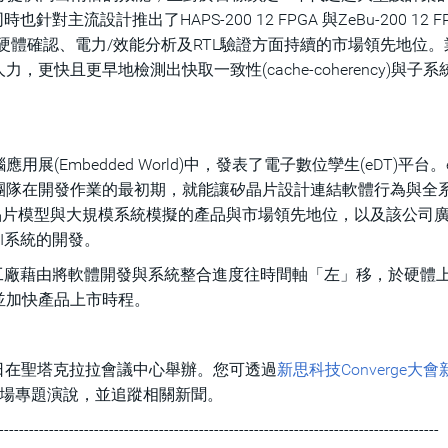
流設計推出了HAPS-200 12 FPGA 與ZeBu-200 12 F
軟/硬體確認、電力/效能分析及RTL驗證方面持續的市場領先地位
快且更早地檢測出快取一致性(cache‑coherency)與子系
Embedded World)中，發表了電子數位孿生(eDT)平台。
團隊在開發作業的最初期，就能讓矽晶片設計連結軟體行為與全
晶片模型與大規模系統模擬的產品與市場領先地位，以及該公司
I系統的開發。
代工廠藉由將軟體開發與系統整合進度往時間軸「左」移，於硬體
並加快產品上市時程。
1日到12日在聖塔克拉拉會議中心舉辦。您可透過
新思科技Converge大
zi的開場專題演說，並追蹤相關新聞。
----------------------------------------------------------------------------------------