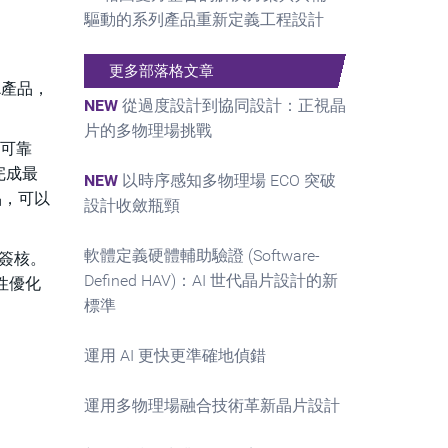
驅動的系列產品重新定義工程設計
更多部落格文章
A產品，
NEW
從過度設計到協同設計：正視晶
片的多物理場挑戰
與可靠
完成最
NEW
以時序感知多物理場 ECO 突破
品，可以
設計收斂瓶頸
軟體定義硬體輔助驗證 (Software-
簽核。
Defined HAV)：AI 世代晶片設計的新
性優化
標準
運用 AI 更快更準確地偵錯
運用多物理場融合技術革新晶片設計