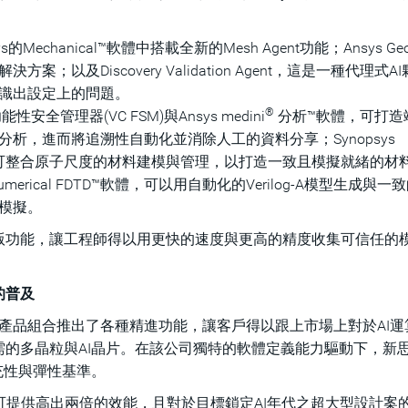
s的Mechanical™軟體中搭載全新的Mesh Agent功能；Ansys Ge
及Discovery Validation Agent，這是一種代理式A
識出設定上的問題。
®
安全管理器(VC FSM)與Ansys medini
分析™軟體，可打造
析，進而將追溯性自動化並消除人工的資料分享；Synopsys
可整合原子尺度的材料建模與管理，以打造一致且模擬就緒的材
sys Lumerical FDTD™軟體，可以用自動化的Verilog-A模型生成與
模擬。
版功能，讓工程師得以用更快的速度與更高的精度收集可信任的
的普及
)產品組合推出了各種精進功能，讓客戶得以跟上市場上對於AI運
的多晶粒與AI晶片。在該公司獨特的軟體定義能力驅動下，新
充性與彈性基準。
5上最高可提供高出兩倍的效能，且對於目標鎖定AI年代之超大型設計案