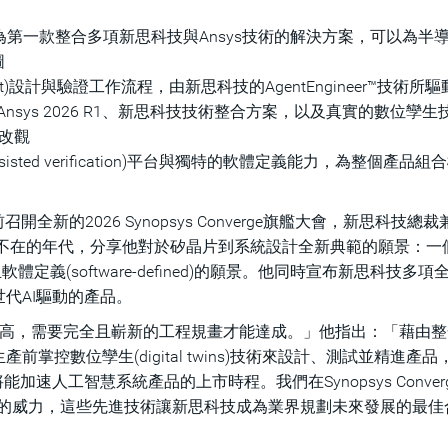
on™技術，為第一款整合多項新思科技與Ansys技術的解決方案，可以為半
圖
nt)設計與驗證工作流程，由新思科技的AgentEngineer™技術所驅
sys 2026 R1、新思科技技術整合方案，以及真實的數位孿生
改觀
ssisted verification)平台與獨特的軟體定義能力，為整個產品
開全新的2026 Synopsys Converge旗艦大會，新思科技總
智慧無處不在的年代，分享他對於矽晶片到系統設計全新典範的願景：一
abled)且軟體定義(software-defined)的願景。他同時宣布新思科技多
代AI驅動的產品。
性極高，需要完全且嶄新的工程規畫才能達成。」他指出：「藉由
控數位孿生(digital twins)技術來設計、測試並精進產品
速人工智慧系統產品的上市時程。我們在Synopsys Conver
er技術的威力，這些先進技術讓新思科技成為業界規劃未來發展的最