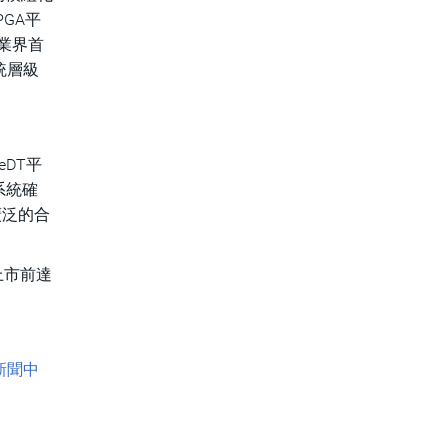
PGA平
。業界首
統層級
eDT平
系統確
廣泛的合
上市前達
會新聞中