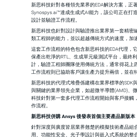
新思科技針對各種領先業界的EDA解決方案，正
Synospys.ai™達成生成式AI能力，該公司
設計並驗證工作流程。
新思科技也針對設計與驗證推出業界第一套精密編排的
類工程師的能力，並以超越傳統方式的速度，加
這套工作流程的特色包含新思科技的EDA代理，它能
保產出乾淨的RTL、生成單元級測試平台，最終
計，驗證工程師團隊使用傳統方法，通常得花上四到六
工作流程則已協助客戶讓生產力提升兩倍，並在
新思科技的代理式堆疊係建構在業界標準的SDK
與關鍵的業界領先企業，如超微半導體(AMD)
科技針對第一套多代理工作流程開始與客戶接觸
作流程。
新思科技併購 Ansys 後發表首個主要產品新版本
針對深度與廣度皆居業界翹楚的模擬技術產品組
用、功能性安全、光子學設計與嵌入式系統的整合