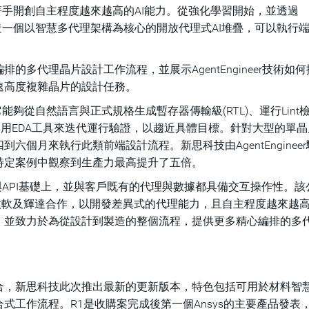
著手開創自主程度越來越高的AI能力。從強化學習開始，並透過
正在打造一個以智慧多代理架構為核心的開放代理式AI堆疊，可以執行
多代理晶片設計工作流程，並展示AgentEngineer技術如
速高度複雜晶片的設計任務。
夠從自然語言與正式規格生成暫存器傳輸級(RTL)、運行Lint
利用EDA工具來迭代運行驗證，以趨近具體目標。針對大型的單晶
個月來執行此類前端設計流程。新思科技由AgentEnginee
特定案例中觀察到生產力最高提升了五倍。
與API基礎上，並與客戶既有的代理與數據都具備交互操作性。該
、微軟及輝達合作，以開發差異式的代理能力，且自主程度越來越
，並致力於為從設計到製造的整個流程，提供更多精心編排的多
合，新思科技此次推出最新的更新版本，特色包括可用於材料智
式工作流程。R1是收購案完成後第一個Ansys的主要產品發表