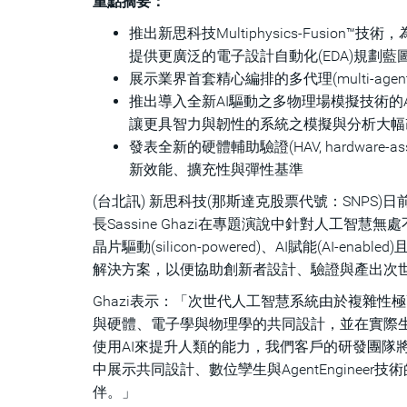
重點摘要：
推出新思科技Multiphysics-Fusi
提供更廣泛的電子設計自動化(EDA)規劃藍
展示業界首套精心編排的多代理(multi-age
推出導入全新AI驅動之多物理場模擬技術的An
讓更具智力與韌性的系統之模擬與分析大幅
發表全新的硬體輔助驗證(HAV, hardware-a
新效能、擴充性與彈性基準
(台北訊) 新思科技(那斯達克股票代號：SNPS)日前召
長Sassine Ghazi在專題演說中針對人工
晶片驅動(silicon-powered)、AI賦能(AI-en
解決方案，以便協助創新者設計、驗證與產出次世
Ghazi表示：「次世代人工智慧系統由於複雜
與硬體、電子學與物理學的共同設計，並在實際生產前掌
使用AI來提升人類的能力，我們客戶的研發團隊將能加
中展示共同設計、數位孿生與AgentEngine
伴。」