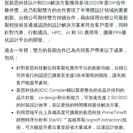
賀新思科技以IP和EDA解決方案獲得多項2020年度OIP合作
夥伴獎，此乃彰顯雙方的合作實現了半導體設計領域的重要
創新。台積公司期待雙方持續合作，藉由採用台積公司最新
製程技術並通過認證的設計解決方案來符合客戶需求，同時
針對汽車、行動通訊、HPC、AI 和 5G 應用等，擴展PPA優
化設計平台的開發。」
過去一年裡，雙方的長期合作已為共同客戶帶來以下成果，
包括：
針對新思科技數位與客製化實作平台的創新功能，台積公
司所進行的認證已擴展至支援3奈米製程的階段，讓先期
客戶能盡早參與。
新思科技的3DIC Compiler輔以緊密整合的全晶片排列的
晶片封裝、co-design和分析能力，可加速先進 2.5D/3DIC
的封裝設計效率，並以更快的時間獲得最佳解決方案。
利用雲端平台上具備高度可擴展的新思科技 PrimeTime®
靜態時序分析和 StarRC ™ 簽核萃取(signoff extraction)技
術，可大幅提升產出量並節省大量成本，以達設計收斂。