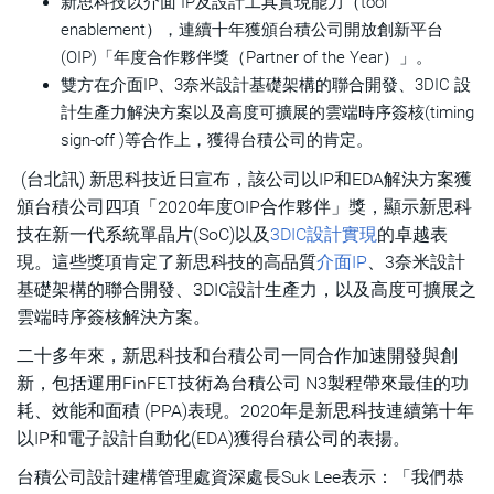
新思科技以介面 IP及設計工具實現能力（tool
enablement），連續十年獲頒台積公司開放創新平台
(OIP)「年度合作夥伴獎（Partner of the Year）」。
雙方在介面IP、3奈米設計基礎架構的聯合開發、3DIC 設
計生產力解決方案以及高度可擴展的雲端時序簽核(timing
sign-off )等合作上，獲得台積公司的肯定。
(台北訊) 新思科技近日宣布，該公司以IP和EDA解決方案獲
頒台積公司四項「2020年度OIP合作夥伴」獎，顯示新思科
技在新一代系統單晶片(SoC)以及
3DIC設計實現
的卓越表
現。這些獎項肯定了新思科技的高品質
介面IP
、3奈米設計
基礎架構的聯合開發、3DIC設計生產力，以及高度可擴展之
雲端時序簽核解決方案。
二十多年來，新思科技和台積公司一同合作加速開發與創
新，包括運用FinFET技術為台積公司 N3製程帶來最佳的功
耗、效能和面積 (PPA)表現。2020年是新思科技連續第十年
以IP和電子設計自動化(EDA)獲得台積公司的表揚。
台積公司設計建構管理處資深處長Suk Lee表示：「我們恭