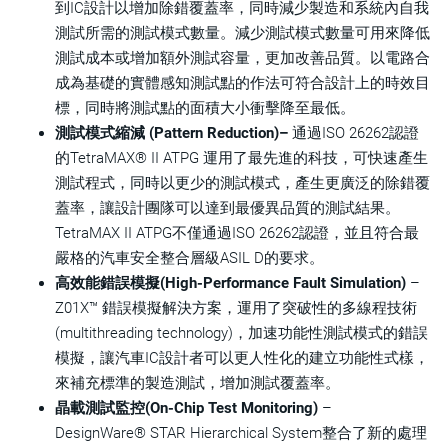
到IC設計以增加除錯覆蓋率，同時減少製造和系統內自我
測試所需的測試模式數量。減少測試模式數量可用來降低
測試成本或增加額外測試容量，更加改善品質。以電路合
成為基礎的實體感知測試點的作法可符合設計上的時效目
標，同時將測試點的面積大小衝擊降至最低。
測試模式縮減 (Pattern Reduction)–
通過ISO 26262認證
的TetraMAX® II ATPG 運用了最先進的科技，可快速產生
測試程式，同時以更少的測試模式，產生更廣泛的除錯覆
蓋率，讓設計團隊可以達到最優異品質的測試結果。
TetraMAX II ATPG不僅通過ISO 26262認證，並且符合最
嚴格的汽車安全整合層級ASIL D的要求。
高效能錯誤模擬(High-Performance Fault Simulation)
–
Z01X™ 錯誤模擬解決方案，運用了突破性的多線程技術
(multithreading technology)，加速功能性測試模式的錯誤
模擬，讓汽車IC設計者可以更人性化的建立功能性式樣，
來補充標準的製造測試，增加測試覆蓋率。
晶載測試監控(On-Chip Test Monitoring)
–
DesignWare® STAR Hierarchical System整合了新的處理