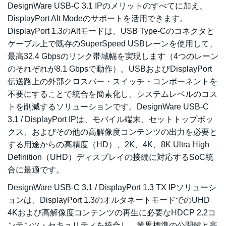
DesignWare USB-C 3.1 IPのメリットのすべてに加え、
DisplayPort Alt Modeのサポートを活用できます。
DisplayPort 1.3のAltモードは、USB Type-Cのコネクタと
ケーブル上で既存のSuperSpeed USBレーンを使用して、
最高32.4 Gbpsのリンク帯域幅を実現します（4つのレーン
のそれぞれが8.1 Gbpsで動作）。USBおよびDisplayPort
伝送路上の外部クロスバー・スイッチ・コンポーネントを
不要にすることで統合を簡素化し、システムレベルのコス
トを削減するソリューションです。DesignWare USB-C
3.1 / DisplayPort IPは、モバイル端末、セットトップボッ
クス、およびその他の高解像度コンテンツの出力を必要と
する用途からの高精度（HD）、2K、4K、8K Ultra High
Definition（UHD）ディスプレイの接続に対応するSoC統
合に最適です。
DesignWare USB-C 3.1 / DisplayPort 1.3 TX IPソリューシ
ョンは、DisplayPort 1.3のオルタネートモードでのUHD
4Kおよび高解像度コンテンツの再生に必要なHDCP 2.2コ
ンテンツ・セキュリティを統合し、業界標準の公開鍵と高