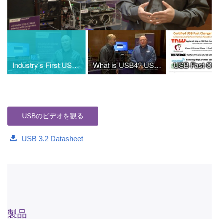
Video
Industry’s First USB 3.2 Gen 2x2 Interoperability Demo--Synopsys & ASMedia
What is USB4? USB, PCIe, and DisplayPort with a Single Type-C Connector
USBのビデオを観る
USB 3.2 Datasheet
製品