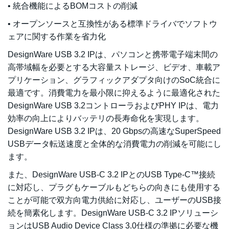
• 統合機能によるBOMコストの削減
• オープンソースと互換性がある標準ドライバでソフトウ
ェアに関する作業を省力化
DesignWare USB 3.2 IPは、パソコンと携帯電子端末間の
高帯域幅を必要とする大容量ストレージ、ビデオ、車載ア
プリケーション、グラフィックアダプタ向けのSoC統合に
最適です。消費電力を最小限に抑えるように最適化された
DesignWare USB 3.2コントローラおよびPHY IPは、電力
効率の向上によりバッテリの長寿命化を実現します。
DesignWare USB 3.2 IPは、20 Gbpsの高速なSuperSpeed
USBデータ転送速度と全体的な消費電力の削減を可能にし
ます。
また、DesignWare USB-C 3.2 IPとのUSB Type-C™接続
に対応し、プラグもケーブルもどちらの向きにも使用する
ことが可能で双方向電力供給に対応し、ユーザーのUSB接
続を簡素化します。DesignWare USB-C 3.2 IPソリューシ
ョンはUSB Audio Device Class 3.0仕様の準拠に必要な機