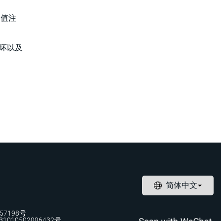
图值注
坏以及
57198号
1010502006432号