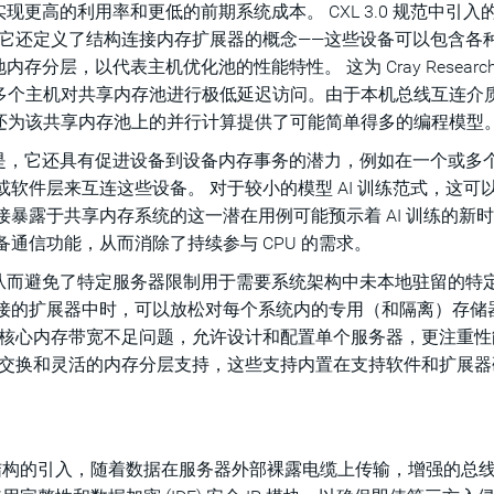
更高的利用率和更低的前期系统成本。 CXL 3.0 规范中引入
。 它还定义了结构连接内存扩展器的概念——这些设备可以包含各
层，以代表主机优化池的性能特性。 这为 Cray Research
，使多个主机对共享内存池进行极低延迟访问。由于本机总线互连介
而且还为该共享内存池上的并行计算提供了可能简单得多的编程模型
值是，它还具有促进设备到设备内存事务的潜力，例如在一个或多
或软件层来互连这些设备。 对于较小的模型 AI 训练范式，这可
暴露于共享内存系统的这一潜在用例可能预示着 AI 训练的新
备通信功能，从而消除了持续参与 CPU 的需求。
，从而避免了特定服务器限制用于需要系统架构中未本地驻留的特
连接的扩展器中时，可以放松对每个系统内的专用（和隔离）存储
解决核心内存带宽不足问题，允许设计和配置单个服务器，更注重
L 交换和灵活的内存分层支持，这些支持内置在支持软件和扩展
0 中的增强结构的引入，随着数据在服务器外部裸露电缆上传输，增强的总