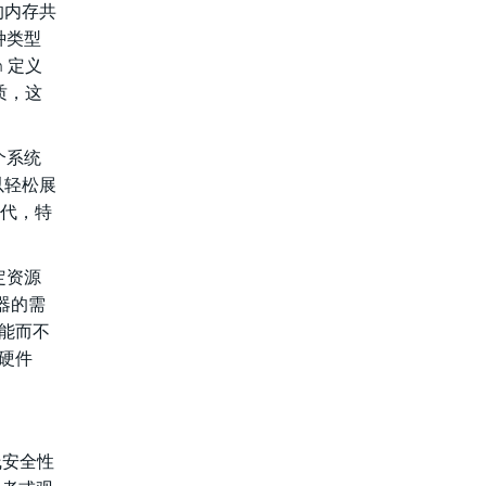
的内存共
种类型
 定义
质，这
。
个系统
以轻松展
时代，特
定资源
器的需
性能而不
器硬件
线安全性