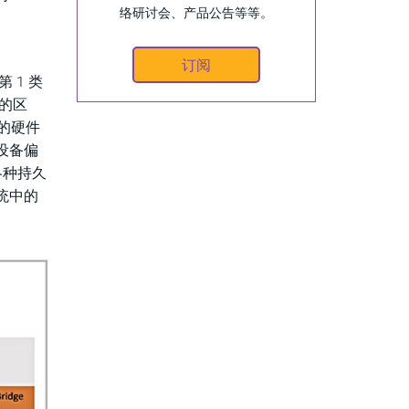
络研讨会、产品公告等等。
订阅
 1 类
器的区
的硬件
设备偏
等各种持久
统中的