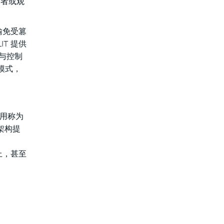
侵者或观
传输免受篡
LIT 提供
们与控制
动模式，
使用称为
器架构提
实上，甚至