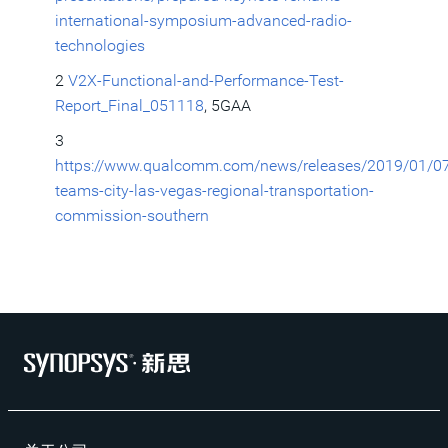
international-symposium-advanced-radio-
technologies
2
V2X-Functional-and-Performance-Test-
Report_Final_051118
, 5GAA
3
https://www.qualcomm.com/news/releases/2019/01/0
teams-city-las-vegas-regional-transportation-
commission-southern