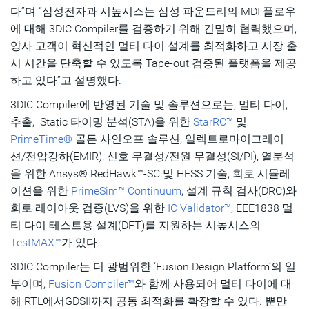
다”며 “삼성전자과 시높시스는 삼성 파운드리의 MDI 플로우
에 대해 3DIC Compiler를 검증하기 위해 긴밀히 협력했으며,
양사 고객이 혁신적인 멀티 다이 설계를 최적화하고 시장 출
시 시간을 단축할 수 있도록 Tape-out 검증된 플랫폼을 제공
하고 있다”고 설명했다.
3DIC Compiler에 반영된 기술 및 솔루션으로는, 멀티 다이,
추출, Static 타이밍 분석(STA)을 위한
StarRC™
및
PrimeTime®
골든 사인오프 솔루션, 일렉트로마이그레이
션/전압강하(EMIR), 신호 무결성/전원 무결성(SI/PI), 열분석
을 위한 Ansys® RedHawk™-SC 및 HFSS 기술, 회로 시뮬레
이션을 위한
PrimeSim™ Continuum
, 설계 규칙 검사(DRC)와
회로 레이아웃 검증(LVS)을 위한
IC Validator™
, EEE1838 멀
티 다이 테스트용 설계(DFT)를 지원하는 시높시스의
TestMAX™
가 있다.
3DIC Compiler는 더 광범위한 ‘Fusion Design Platform’의 일
부이며,
Fusion Compiler™
와 함께 사용되어 멀티 다이에 대
해 RTL에서GDSII까지 공동 최적화를 확장할 수 있다. 뿐만