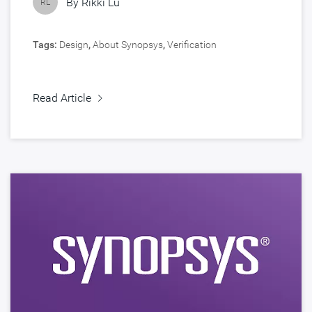
By
Rikki Lu
RL
Tags:
Design
,
About Synopsys
,
Verification
Read Article