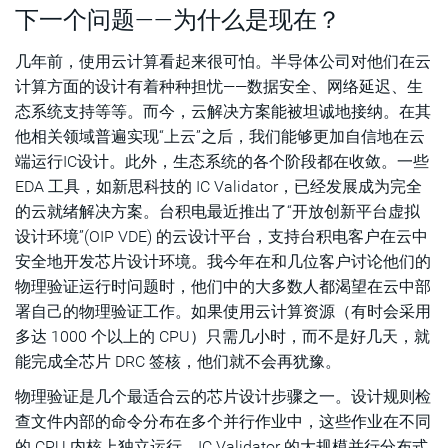
下一个问题——为什么是现在？
几年前，使用云计算看起来很可怕。半导体公司对他们在云
计算方面的设计有着种种担忧——数据安全、网络延迟、生
态系统支持等等。而今，云解决方案能被坦诚地接纳。在其
他相关领域普遍实现“上云”之后，我们能够更加自信地在云
端运行IC设计。此外，生态系统的各个阶段都在收敛。一些
EDA 工具，如新思科技的 IC Validator，已经发展成为完全
的云就绪解决方案。台积电最近推出了“开放创新平台虚拟
设计环境”(OIP VDE) 的云设计平台，支持台积电客户在云中
安全地开发芯片设计环境。我今年在和几位客户讨论他们的
物理验证运行时问题时，他们中的大多数人都渴望在云中部
署自己的物理验证工作。如果使用云计算资源（有时会采用
多达 1000 个以上的 CPU）只需几小时，而不是好几天，就
能完成全芯片 DRC 签核，他们就不会再犹豫。
物理验证是几个最适合云的芯片设计步骤之一。设计规则检
查文件内部的命令分布在多个并行作业中，这些作业在不同
的 CPU 内核上独立运行。IC Validator 的大规模并行分布式