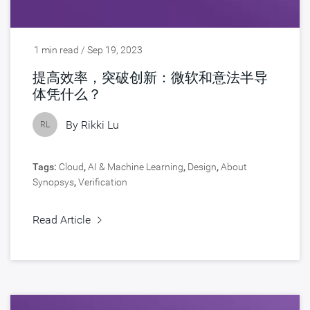
1 min read / Sep 19, 2023
提高效率，突破创新：微软和意法半导
体凭什么？
By
Rikki Lu
RL
Tags:
Cloud
,
AI & Machine Learning
,
Design
,
About
Synopsys
,
Verification
Read Article