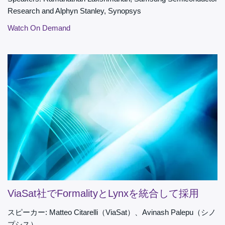
Research and Alphyn Stanley, Synopsys
Watch On Demand
ViaSat社でFormalityとLynxを統合して採用
スピーカー: Matteo Citarelli（ViaSat）、Avinash Palepu（シノ
プシス）