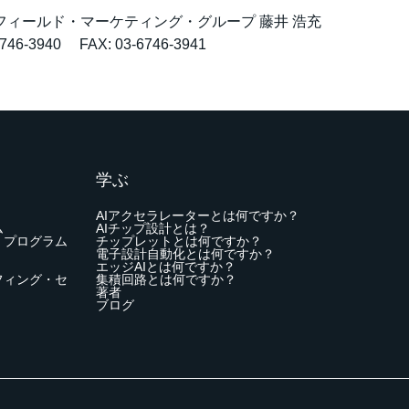
フィールド・マーケティング・グループ 藤井 浩充
6746-3940 FAX: 03-6746-3941
学ぶ
AIアクセラレーターとは何ですか？
ム
AIチップ設計とは？
・プログラム
チップレットとは何ですか？
電子設計自動化とは何ですか？
エッジAIとは何ですか？
フィング・セ
集積回路とは何ですか？
著者
ブログ