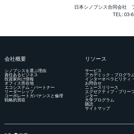
日本シノプシス合同会社 
TEL: 03-
会社概要
リソース
シノプシスを選ぶ理由
サービス
責任あるビジネス
アカデミック・プログラ
投資家向け情報
インターオペラビリティ
オフィス所在地
お問合せ
エコシステム・パートナー
ニュースリリース
リーダーシップ
エグゼクティブ・ブリー
コーポレートガバナンスと倫理
ンター
戦略的買収
大学プログラム
購読
サイトマップ