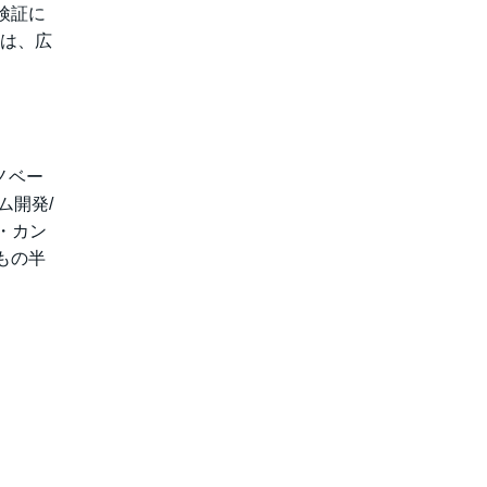
検証に
リは、広
、
イノベー
ム開発/
グ・カン
もの半