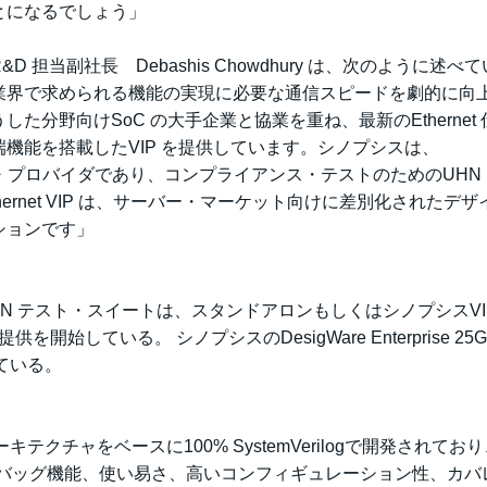
とになるでしょう」
当副社長 Debashis Chowdhury は、次のように述べ
などの業界で求められる機能の実現に必要な通信スピードを劇的に向
分野向けSoC の大手企業と協業を重ね、最新のEthernet 
機能を搭載したVIP を提供しています。シノプシスは、
リーディング・プロバイダであり、コンプライアンス・テストのためのUHN
hernet VIP は、サーバー・マーケット向けに差別化されたデ
ションです」
ならびにUHN テスト・スイートは、スタンドアロンもしくはシノプシスV
に提供を開始している。 シノプシスのDesigWare Enterprise 25G
ている。
キテクチャをベースに100% SystemVerilogで開発されてお
るデバッグ機能、使い易さ、高いコンフィギュレーション性、カバ