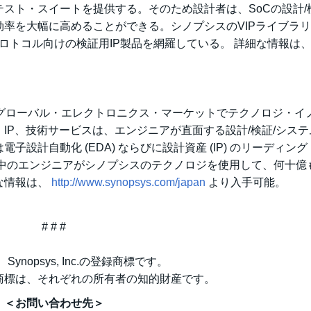
スト・スイートを提供する。そのため設計者は、SoCの設計/
率を大幅に高めることができる。シノプシスのVIPライブラ
ロトコル向けの検証用IP製品を網羅している。 詳細な情報は
:SNPS) は、グローバル・エレクトロニクス・マーケットでテクノロジ・
IP、技術サービスは、エンジニアが直面する設計/検証/システ
設計自動化 (EDA) ならびに設計資産 (IP) のリーディン
界中のエンジニアがシノプシスのテクノロジを使用して、何十億
な情報は、
http://www.synopsys.com/japan
より入手可能。
# # #
は、Synopsys, Inc.の登録商標です。
商標は、それぞれの所有者の知的財産です。
＜お問い合わせ先＞