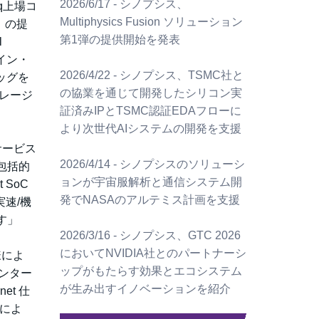
2026/6/17 - シノプシス、
q上場コ
Multiphysics Fusion ソリューション
P）の提
第1弾の提供開始を発表
l
トイン・
2026/4/22 - シノプシス、TSMC社と
バッグを
の協業を通じて開発したシリコン実
トレージ
証済みIPとTSMC認証EDAフローに
より次世代AIシステムの開発を支援
サービス
2026/4/14 - シノプシスのソリューシ
包括的
ョンが宇宙服解析と通信システム開
SoC
発でNASAのアルテミス計画を支援
実速/機
す」
2026/3/16 - シノプシス、GTC 2026
においてNVIDIA社とのパートナーシ
様によ
ップがもたらす効果とエコシステム
センター
が生み出すイノベーションを紹介
et 仕
トによ