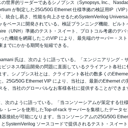
的リーダーであるシノプシス（Synopsys, Inc.、Nasda
nsortium が制定した25G/50G Ethernet 仕様準拠の検証用IP（VI
し易さ、性能を向上させるためSystemVerilog Universa
M）アーキテクチャをベースに開発されている。検証プランニング機能、ビル
 Hampshire（UNH）準拠のテスト・スイート、プロトコル考慮のデ
 サポートといった機能を網羅したこのVIP により、最先端のサーバー・ス
収束までにかかる期間を短縮できる。
 Gunamani 氏は、次のように語っている。「エンジニアリング・
なビジネス/製品開発の問題に直面しているクライアント各社に
す。シノプシス社とは、クライアント各社の数多くのEthernet 
0G Ethernet VIP により、当社は、最新のEthernet の
ビスを、当社のグローバルなお客様各社に提供することができま
ad Booth 氏は、次のように語っている。「当コンソーシアムが策定する仕
ル・レーンを使用したTop-of-rack サーバーを集積したデータ
が可能になります。当コンソーシアムの25G/50G Ethern
P とSystemVerilog ソースコードで提供されるテスト・スイー