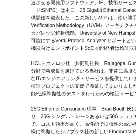
速させる開発用ソフトウェア、IP、技術サービスの世界
ード:SNPS）は本日、25 Gigabit Ethernet Co
供開始を発表した。この新しいVIP は、使い勝手、統合
Verification Methodology（UV
カバレッジ解析機能、University of New
可能にするVerdi Protocol Analyzer
機器向けエンドポイントSoC の開発者は検証
HCLテクノロジ社 共同副社長 Rajagopal
分野で急成長を遂げている当社は、非常に高度
なIT/エンジニアリング・サービスを提供していま
検証プロジェクトの支援で協業してまいりました。25G/5
能/仕様準拠性のテストを行うための検証サー
25G Ethernet Consortium 理事 Br
り、25G シングル・レーンあるいは50G デュア
で、コスト効率が高く、高性能で拡張性の高い機器接続
様に準拠したシノプシス社の新しいEthernet VI