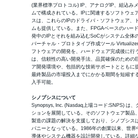
(業界標準プロトコル) IP、アナログIP、組
ムで構成されている。IPに関連するソフトウェ
スは、これらのIPのドライバ・ソフトウェア、
ムも提供している。また、FPGAベースのハー
発中のIPとそれを組み込むSoCがシステム全
バーチャル・プロトタイプ作成ツール Virtual
フトウェアの開発を、ハードウェア完成後に行う従来
は、信頼性の高い開発手法、品質確保のための巨
ア開発環境や、包括的な技術サポートとともに提
最終製品の市場投入までにかかる期間を短縮す
入手可能。
シノプシスについて
Synopsys, Inc. (Nasdaq上場コード
ションを展開している。そのソフトウェア製品、
製造の課題の解決を支援しており、シノプシスは電子
パニーとなっている。1986年の創業以来、世
導体やシステム機器を設計開発している。詳細