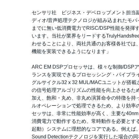
センサリ社 ビジネス・デベロップメント担当副社長
ディオ/音声処理テクノロジが組み込まれたモ
までに無い低消費電力でRISC/DSP性能を発
います。当社が業界をリードするTrulyHandsfre
わせることにより、両社共通のお客様各社では
機能を実装できるようになります」
ARC EM DSPプロセッサは、様々な制御/D
ランスを実現できるプロセッシング・パイプラインを実
グルサイクル32 x 32 MUL/MACユニット
の信号処理アルゴリズムの性能を向上させるため、
加え、飽和・丸め、非丸め演算命令の特徴を持
ルオペレーションで処理できるため、より効率の高
セッサは、非常に性能効率が高く、主要な40nm
消費電力で動作するため、常時動作を必要とするInte
起動）システムに理想的なコアである。例えば、28n
Sound Detectionテクノロジを実行した場合の同社の