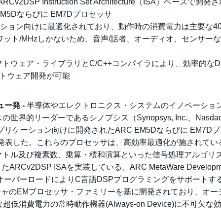
SP Instruction Set Architecture（ISA）ベースで開
M5Dならびに EM7Dプロセッサ
ション向けに最適化されており、動作時の消費電力は主要な40n
ット/MHzしかないため、音声/話者、オーディオ、センサー
するDSPソフトウェア・ライブラリとC/C++コンパイラにより、効率的な
トウェア開発が可能
ー発 -
半導体やエレクトロニクス・システムのイノベーショ
的リーダーであるシノプシス（Synopsys, Inc.、Nasda
プリケーション向けに開発されたARC EM5Dならびに EM7D
Familyを発表した。これらのプロセッサは、高効率最適化が施されてい
cture（ISA）にベクトル及び複素数、乗算・積和演算といった信号処理アルゴ
2DSP ISAを実装している。ARC MetaWare Developm
算子オーバーロードによりC言語DSPプログラミングをサポートす
テクチャのEMプロセッサ・ファミリーを基に開発されており、オー
費電力の常時動作機器(Always-on Device)に不可欠な