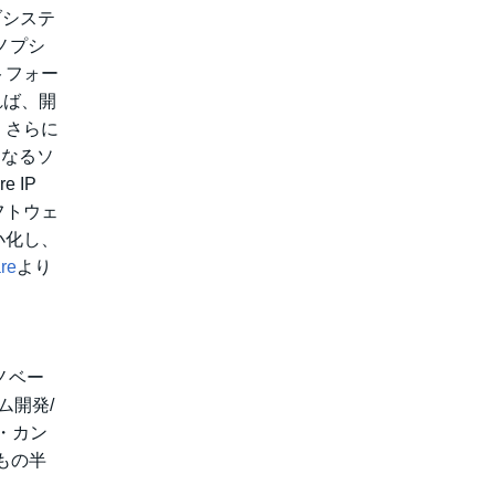
ブシステ
ノプシ
トフォー
れば、開
。さらに
となるソ
 IP
フトウェ
小化し、
re
より
イノベー
ム開発/
グ・カン
もの半