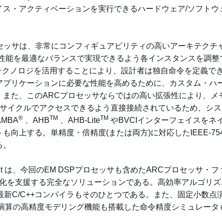
イス・アクティベーションを実行できるハードウェア/ソフトウ
プロセッサは、非常にコンフィギュアビリティの高いアーキテクチ
ISC性能を最適なバランスで実現できるよう各インスタンスを調整
s（APEX）テクノロジを活用することにより、設計者は独自命令を定義で
アプリケーションに必要な性能を高めるために、カスタム・ハ
。また、このARCプロセッサならではの高い拡張性により、メ
・サイクルでアクセスできるよう直接接続されているため、シ
®
TM
TM
MBA
、AHB
、AHB-Lite
やBVCIインターフェイスをネ
向上する。単精度・倍精度(または両方)に対応したIEEE-75
る。
ment Toolkit は、今回のEM DSPプロセッサも含めたARCプロセッサ・
適化を支援する完全なソリューションである。高効率アルゴリズ
最新C/C++コンパイラもそのひとつである。また、固定小数点
P演算の高精度モデリング機能も搭載した命令精度シミュレータ