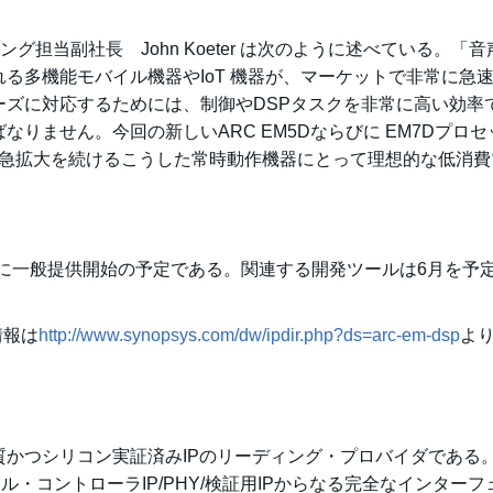
グ担当副社長 John Koeter は次のように述べている。「
る多機能モバイル機器やIoT 機器が、マーケットで非常に急
ーズに対応するためには、制御やDSPタスクを非常に高い効率
りません。今回の新しいARC EM5Dならびに EM7Dプロセ
、急拡大を続けるこうした常時動作機器にとって理想的な低消費
、７月に一般提供開始の予定である。関連する開発ツールは6月を予
情報は
http://www.synopsys.com/dw/ipdir.php?ds=arc-em-dsp
よ
かつシリコン実証済みIPのリーディング・プロバイダである
ジタル・コントローラIP/PHY/検証用IPからなる完全なインター