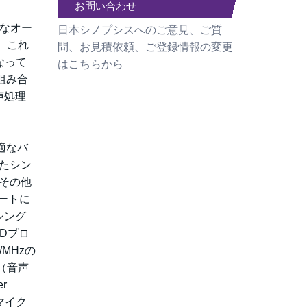
お問い合わせ
質なオー
日本シノプシスへのご意見、ご質
、これ
問、お見積依頼、ご登録情報の変更
なって
はこちらから
組み合
声処理
適なバ
れたシン
/その他
ートに
シング
Dプロ
MHzの
ン（音声
r
4マイク