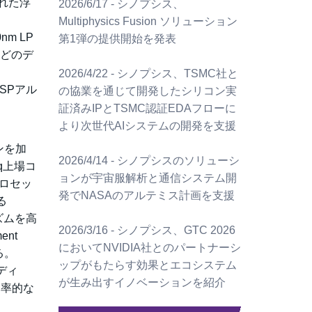
発された浮
2026/6/17 - シノプシス、
Multiphysics Fusion ソリューション
m LP
第1弾の提供開始を発表
などのデ
2026/4/22 - シノプシス、TSMC社と
DSPアル
の協業を通じて開発したシリコン実
証済みIPとTSMC認証EDAフローに
より次世代AIシステムの開発を支援
ンを加
2026/4/14 - シノプシスのソリューシ
q上場コ
ョンが宇宙服解析と通信システム開
プロセッ
発でNASAのアルテミス計画を支援
る
リズムを高
2026/3/16 - シノプシス、GTC 2026
ent
においてNVIDIA社とのパートナーシ
る。
ップがもたらす効果とエコシステム
ディ
が生み出すイノベーションを紹介
効率的な