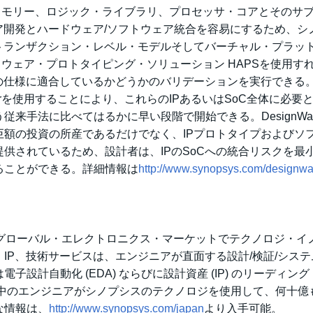
込みメモリー、ロジック・ライブラリ、プロセッサ・コアとそのサ
ア開発とハードウェア/ソフトウェア統合を容易にするため、シ
トランザクション・レベル・モデルそしてバーチャル・プラッ
ドウェア・プロトタイピング・ソリューション HAPSを使用す
体の仕様に適合しているかどうかのバリデーションを実行できる
izerを使用することにより、これらのIPあるいはSoC全体に必要
手法に比べてはるかに早い段階で開始できる。DesignWare
額の投資の所産であるだけでなく、IPプロトタイプおよびソ
供されているため、設計者は、IPのSoCへの統合リスクを最
ることができる。詳細情報は
http://www.synopsys.com/designwa
:SNPS) は、グローバル・エレクトロニクス・マーケットでテクノロジ・
IP、技術サービスは、エンジニアが直面する設計/検証/システ
設計自動化 (EDA) ならびに設計資産 (IP) のリーディン
界中のエンジニアがシノプシスのテクノロジを使用して、何十億
な情報は、
http://www.synopsys.com/japan
より入手可能。