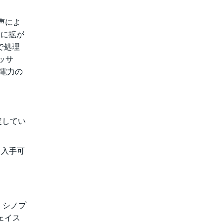
音声によ
速に拡が
で処理
ッサ
電力の
定してい
り入手可
。シノプ
フェイス