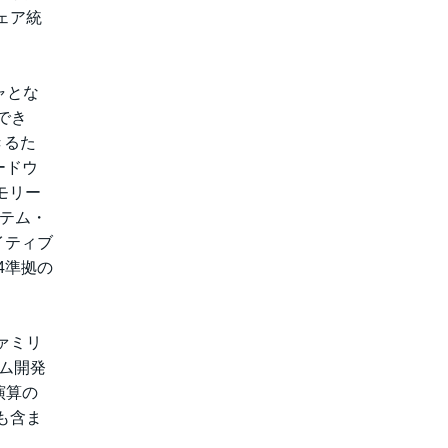
ェア統
ャとな
でき
きるた
ードウ
モリー
ステム・
イティブ
4準拠の
ファミリ
ム開発
演算の
も含ま