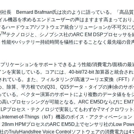
 Bernard Brafman氏は次のように語っている。「高品
バイル機器を求めるエンドユーザーの声はますます高まっており
揮するハードウェア/ソフトウェア統合ソリューションが不可欠に
TM
e
テクノロジと、シノプシス社のARC EM DSPプロセッサを
、性能やバッテリー持続時間を犠牲にすることなく最先端の音
SPアプリケーションをサポートできるよう性能/消費電力/面積の最
装している。コアには、40-bit/72-bit 加算器と統合さ
が搭載されている。また、フィルタリング/高速フーリエ変換（FFT）
除算、平方根での(Q31、Q15データ・タイプの)剰余のサポ
っている。ベクター演算のサポートにより複数のデータ値をを
いプロセッシングが可能となる。ARC EM5Dならびに EM7
 LPプロセス・テクノロジで実装してもわずか7マイクロワット/
rnet-of-Things（IoT）機器のボイス・アクティベーショ
m HPMプロセスのARC EM5D上でセンサリ社のLow Powe
TrulyHandsfree Voice Controlソフトウェアの消費電力は