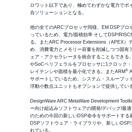
ロワット以下であり、極めてわずかな電力でボ
合ソリューションとなる。
他の全てのARCプロセッサ同様、EM DSP
っているため、電力/面積効率 そしてDSP/R
る。またARC Processor Extension
め、消費電力とメモリー容量を削減しつつ固有
ェア・アクセラレータを統合することもできる
やSoCペリフェラルをプロセッサに1クロック
®
レイテンシや面積を最小化できる。またARM
A
サポートしているため、システム・スループットも
浮動小数点ユニットもオプションで提供してい
DesignWare ARC MetaWare Develop
ー向け組込みソフトウェアの開発/デバッグ/最
のための今回の新しいDSP命令をサポートする
DSPソフトウェア・ライブラリや、新しいDS
れている。