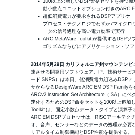
100以上の新しいDSP命令セットを持つ新ARCv2D
動小数点ユニットオプション付きのARC E
超低消費電力が要求されるDSPアプリケー
プロセス・テクノロジでわずか7マイクロワ
ータの信号処理を高い電力効率で実行
ARC MetaWare Toolkit が提供
ゴリズムならびにアプリケーション・ソフ
2014年5月29日 カリフォルニア州マウンテンビュ
速させる開発用ソフトウェア、IP、技術サービスの世界
ード:SNPS）は本日、低消費電力組込みDSPア
サからなるDesignWare ARC EM DSP 
ARCv2 Instruction Set Archite
速化するためのDSP命令セットを100以上追加したARCv
Toolkit は、固定小数点データ・タイプと演
ARC EM DSPプロセッサは、RISCアーキ
オ、音声、センサーなどのデータの処理が必要な超低消
リアルタイム制御機能とDSP性能を提供する。