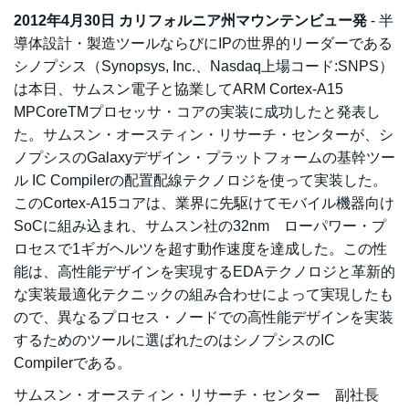
2012年4月30日 カリフォルニア州マウンテンビュー発
- 半
導体設計・製造ツールならびにIPの世界的リーダーである
シノプシス（Synopsys, Inc.、Nasdaq上場コード:SNPS）
は本日、サムスン電子と協業してARM Cortex-A15
MPCoreTMプロセッサ・コアの実装に成功したと発表し
た。サムスン・オースティン・リサーチ・センターが、シ
ノプシスのGalaxyデザイン・プラットフォームの基幹ツー
ル IC Compilerの配置配線テクノロジを使って実装した。
このCortex-A15コアは、業界に先駆けてモバイル機器向け
SoCに組み込まれ、サムスン社の32nm ローパワー・プ
ロセスで1ギガヘルツを超す動作速度を達成した。この性
能は、高性能デザインを実現するEDAテクノロジと革新的
な実装最適化テクニックの組み合わせによって実現したも
ので、異なるプロセス・ノードでの高性能デザインを実装
するためのツールに選ばれたのはシノプシスのIC
Compilerである。
サムスン・オースティン・リサーチ・センター 副社長