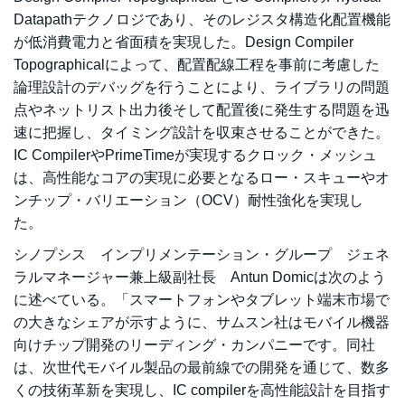
Datapathテクノロジであり、そのレジスタ構造化配置機能
が低消費電力と省面積を実現した。Design Compiler
Topographicalによって、配置配線工程を事前に考慮した
論理設計のデバッグを行うことにより、ライブラリの問題
点やネットリスト出力後そして配置後に発生する問題を迅
速に把握し、タイミング設計を収束させることができた。
IC CompilerやPrimeTimeが実現するクロック・メッシュ
は、高性能なコアの実現に必要となるロー・スキューやオ
ンチップ・バリエーション（OCV）耐性強化を実現し
た。
シノプシス インプリメンテーション・グループ ジェネ
ラルマネージャー兼上級副社長 Antun Domicは次のよう
に述べている。「スマートフォンやタブレット端末市場で
の大きなシェアが示すように、サムスン社はモバイル機器
向けチップ開発のリーディング・カンパニーです。同社
は、次世代モバイル製品の最前線での開発を通じて、数多
くの技術革新を実現し、IC compilerを高性能設計を目指す