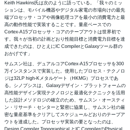
Keith Hawkins氏は次のように語っている。「我々のミッ
ションは、モバイル機器やデジタル家電の市場向けの最先
端プロセッサ・コアや画像処理コアを最小の消費電力と最
高の動作性能で実装することです。量産ベースでの
Cortex-A15プロセッサ・コアのテープアウトは世界初で
す。我々が当初の計画どおり性能目標と消費電力目標を達
成できたのは、ひとえにIC CompilerとGalaxyツール群の
おかげです」
サムスン社は、デュアルコアCortex-A15プロセッサを300
万インスタンスで実装した。使用したプロセス・テクノロ
ジは32LP high-Kメタルゲート（HKMG）プロセスであ
る。シノプシスは、Galaxyデザイン・プラットフォームの
高性能デザイン実現テクノロジと最適化テクニックを活用
した設計メソドロジの確立のため、サムスン・オースティ
ン・リサーチ・センターと緊密に協業し、サムスン社の厳
密な量産基準をクリアしてスケジュールどおりのテープア
ウトを達成した。プロセッサ実装の要となったのは、
Design Compiler Topographical とIC CompilerのPhysical