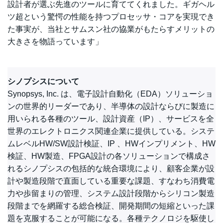
設計者が選ぶ先進のツールに育ててくれました。ギガヘル
ツ超という驚愕の性能を持つプロセッサ・コアを実現でき
た事実が、当社とサムスン社の協業がもたらすメリットの
大きさを物語っています」
シノプシスについて
Synopsys, Inc. は、電子設計自動化（EDA）ソリューショ
ンの世界的リーダーであり、半導体の設計ならびに製造に
用いられる各種のツール、設計資産（IP）、サービスを全
世界のエレクトロニクス関連企業に提供している。システ
ムレベルHW/SW設計検証、IP 、HWインプリメント、HW
検証、HW製造、FPGA設計の各ソリューションで構成さ
れるシノプシスの包括的な統合環境により、顧客企業が設
計や製造段階で直面している重要な課題、すなわち消費電
力や歩留まりの管理、システム設計段階からシリコン製造
段階までを網羅する総合検証、開発期間の短縮といった課
題を克服することが可能になる。各種テクノロジを駆使し