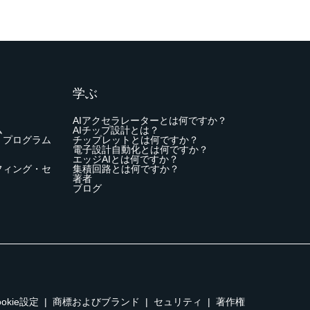
学ぶ
AIアクセラレーターとは何ですか？
ム
AIチップ設計とは？
・プログラム
チップレットとは何ですか？
電子設計自動化とは何ですか？
エッジAIとは何ですか？
フィング・セ
集積回路とは何ですか？
著者
ブログ
ookie設定
|
商標およびブランド
|
セュリティ
|
著作権