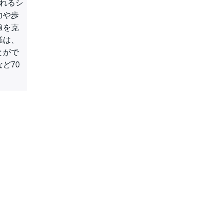
されるシ
力や歩
題を克
業は、
とがで
ど70