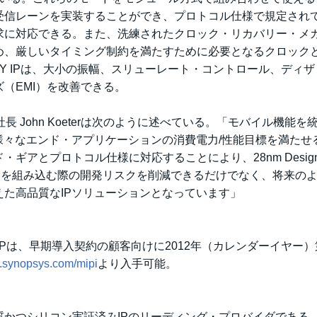
受信レーンを実装することができ、プロトコル仕様で規定され
求に対応できる。また、洗練されたクロック・リカバリー・メ
め、厳しいタイミング制約を満たすために必要となるクロック
 M-PHY IPは、大小の振幅、スリューレート・コントロール、ディ
（EMI）を改善できる。
長 John Koeterは次のように述べている。「モバイル機能を
様々なエンド・アプリケーションの消費電力/性能目標を満たせ
アとプロトコル仕様に対応することにより、28nm DesignW
ターフェイスを組み込む際の開発リスクを削減できるだけでなく、将来の
た高品質なIPソリューションとなっています」
M-PHY IPは、早期導入契約の顧客向けに2012年（カレンダーイヤー
w.synopsys.com/mipi
より入手可能。
かつシリコン実証済みIPのリーディング・プロバイダである