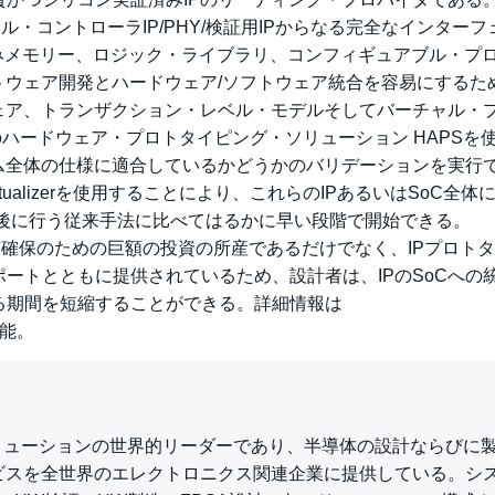
ジタル・コントローラIP/PHY/検証用IPからなる完全なインター
込みメモリー、ロジック・ライブラリ、コンフィギュアブル・プ
トウェア開発とハードウェア/ソフトウェア統合を容易にするた
ェア、トランザクション・レベル・モデルそしてバーチャル・
のハードウェア・プロトタイピング・ソリューション HAPSを
テム全体の仕様に適合しているかどうかのバリデーションを実行
ualizerを使用することにより、これらのIPあるいはSoC全体
成後に行う従来手法に比べてはるかに早い段階で開始できる。
法、品質確保のための巨額の投資の所産であるだけでなく、IPプロト
ートとともに提供されているため、設計者は、IPのSoCへの
る期間を短縮することができる。詳細情報は
能。
EDA）ソリューションの世界的リーダーであり、半導体の設計ならびに
ビスを全世界のエレクトロニクス関連企業に提供している。シ