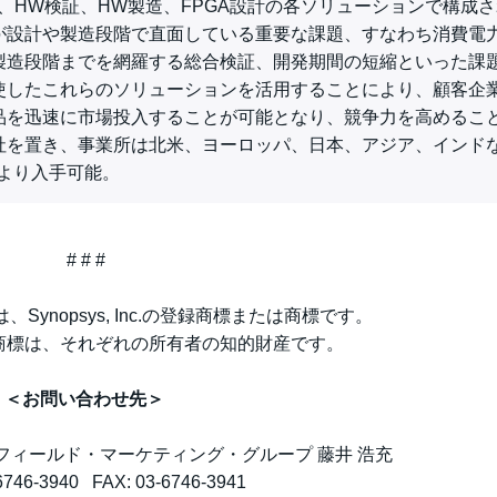
ント、HW検証、HW製造、FPGA設計の各ソリューションで構成
が設計や製造段階で直面している重要な課題、すなわち消費電
製造段階までを網羅する総合検証、開発期間の短縮といった課
使したこれらのソリューションを活用することにより、顧客企
品を迅速に市場投入することが可能となり、競争力を高めるこ
社を置き、事業所は北米、ヨーロッパ、日本、アジア、インドな
より入手可能。
# # #
areは、Synopsys, Inc.の登録商標または商標です。
商標は、それぞれの所有者の知的財産です。
＜お問い合わせ先＞
フィールド・マーケティング・グループ 藤井 浩充
6746-3940 FAX: 03-6746-3941