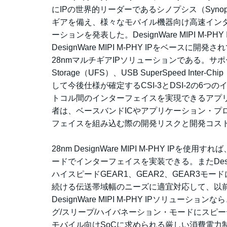
にIPの世界的リーダーであるシノプシス（Synops
ギアを備え、様々なモバイル機器向け高速インターフェイ
ーションを発表した。DesignWare MIPI M
DesignWare MIPI M-PHY IPをベ
28nmマルチギアIPソリューションである。サポートす
Storage（UFS）、USB SuperSpeed Inter-Chip（
して今後仕様が確定するCSI-3とDSI-2の
トコル間のインターフェイスを実現できるアプリケ
者は、ベースバンドICやアプリケーション・プロ
フェイスを組み込む際の開発リスクと開発コス
28nm DesignWare MIPI M-PHY IP
ードでインターフェイスを実装できる。またDesignWar
ハイスピードGEAR1、GEAR2、GEAR3
続ける伝送帯域幅のニーズに適宜対応して、以前
DesignWare MIPI M-PHY IPソリ
グ/スリープ/ハイバネーション・モードにスピ
モバイル向けSoCに求められる厳しい消費電力