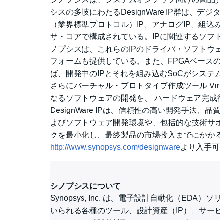
シスの多岐にわたるDesignWare IP群は、デ
（業界標準プロトコル）IP、アナログIP、組
サ・コアで構成されている。IPに関連するソフ
ノプシスは、これらのIPのドライバ・ソフトウ
フォームも提供している。また、FPGAベース
ば、開発中のIPとそれを組み込むSoCがシス
さらにバーチャル・プロトタイプ作成ツール Virt
なるソフトウェアの開発を、 ハードウェア完
DesignWare IPは、信頼性の高い開発手
よびソフトウェア開発環境や、包括的な技術サポ
クを最小化し、最終製品の市場投入までにかか
http://www.synopsys.com/designware
より入手可
シノプシスについて
Synopsys, Inc. は、電子設計自動化（
いられる各種のツール、設計資産（IP）、サー