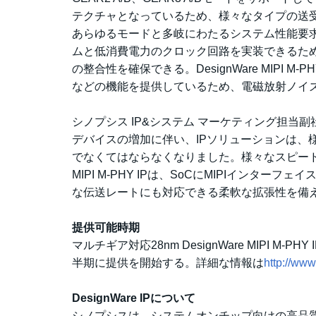
テクチャとなっているため、様々なタイプの送
あらゆるモードと多岐にわたるシステム性能要
ムと低消費電力のクロック回路を実装できるた
の整合性を確保できる。DesignWare MIPI
などの機能を提供しているため、電磁放射ノイズ
シノプシス IP&システム マーケティング担当副社
デバイスの増加に伴い、IPソリューションは、
でなくてはならなくなりました。様々なスピード・ギ
MIPI M-PHY IPは、SoCにMIPIイン
な伝送レートにも対応できる柔軟な拡張性を備え
提供可能時期
マルチギア対応28nm DesignWare MIPI 
半期に提供を開始する。詳細な情報は
http://ww
DesignWare IPについて
シノプシスは、システムオンチップ向けの高品質