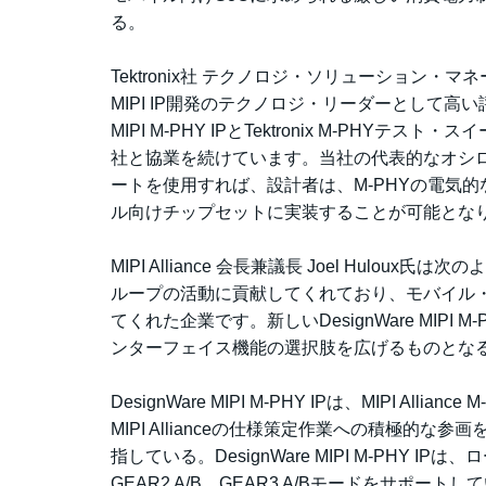
る。
Tektronix社 テクノロジ・ソリューション・マ
MIPI IP開発のテクノロジ・リーダーとして高い
MIPI M-PHY IPとTektronix M-P
社と協業を続けています。当社の代表的なオシロス
ートを使用すれば、設計者は、M-PHYの電気的
ル向けチップセットに実装することが可能とな
MIPI Alliance 会長兼議長 Joel Hul
ループの活動に貢献してくれており、モバイル・
てくれた企業です。新しいDesignWare MIP
ンターフェイス機能の選択肢を広げるものとな
DesignWare MIPI M-PHY IPは、MIPI A
MIPI Allianceの仕様策定作業への積極的な
指している。DesignWare MIPI M-PHY IP
GEAR2 A/B、GEAR3 A/Bモードをサ