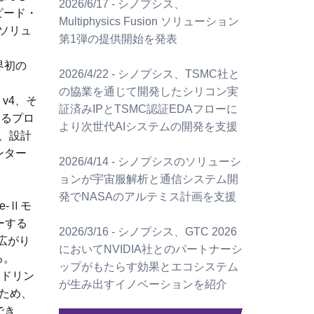
2026/6/17 - シノプシス、
スピード・
Multiphysics Fusion ソリューション
Pソリュ
第1弾の提供開始を発表
界初の
2026/4/22 - シノプシス、TSMC社と
の協業を通じて開発したシリコン実
RF v4、そ
証済みIPとTSMC認証EDAフローに
なるプロ
より次世代AIシステムの開発を支援
り、設計
ンター
2026/4/14 - シノプシスのソリューシ
ョンが宇宙服解析と通信システム開
発でNASAのアルテミス計画を支援
e-Ⅱモ
バーする
2026/3/16 - シノプシス、GTC 2026
広がり
においてNVIDIA社とのパートナーシ
る。
ップがもたらす効果とエコシステム
イドリン
が生み出すイノベーションを紹介
ため、
でき