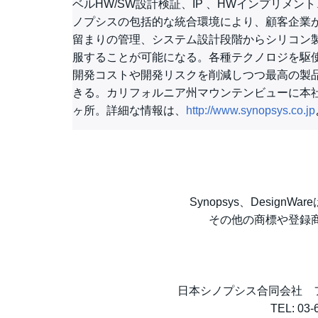
ベルHW/SW設計検証、IP 、HWインプリメ
ノプシスの包括的な統合環境により、顧客企業
留まりの管理、システム設計段階からシリコン
服することが可能になる。各種テクノロジを駆
開発コストや開発リスクを削減しつつ最高の製
きる。カリフォルニア州マウンテンビューに本
ヶ所。詳細な情報は、
http://www.synopsys.co.jp
Synopsys、DesignW
その他の商標や登録
日本シノプシス合同会社 
TEL: 03-