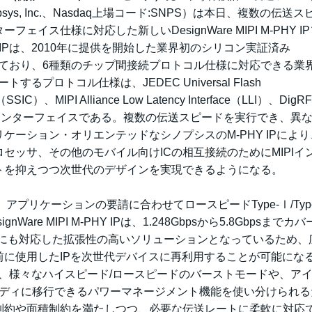
ys, Inc.、Nasdaq上場コード:SNPS）は本日、複数の伝送
ス仕様に対応した新しいDesignWare MIPI M-PHY I
-PHY IPは、2010年に提供を開始した業界初のシリコン実証済み
ースに開発されており、6種類のチップ間接続プロトコル仕様に対応できる業
るプロトコル仕様は、JEDEC Universal Flash
SSIC）、MIPI Alliance Low Latency Interface（LLI）、Dig
6つのインターフェイスである。複数の伝送スピードを実行でき、異
ーション・オリエンテッドなシノプシスのM-PHY IPによ
セッサ、その他のモバイル向けICの相互接続のためにMIPIイ
トを抑えつつ次世代のデザインを実現できるようになる。
を使用すれば、アプリケーションの要請に合わせてロースピードType-Ⅰ/Typ
e MIPI M-PHY IPは、1.248Gbpsから5.8Gbpsまでカ
モードにも対応した拡張性の高いソリューションとなっているため、
に使用したIPを次世代デバイスに再利用することが可能にな
ューションなら、様々なハイスピード/ロースピードのバーストモードや、ア
ーディに移行できるパワーマネージメント機能を使い分けられる
制約や面積制約を満たしつつ、必要な伝送レートに柔軟に対応