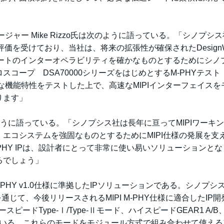
ネージャー Mike Rizzo氏は次のように語っている。「シノプシ
評価を受けており、当社は、将来の拡張性が確保されたDesignW
HYテスト・スイートのインターオペラビリティを確かなものとするためにシ
コープ DSA70000シリーズをはじめとするM-PHYテスト
な機能特性をテストした上で、高速なMIPIインターフェイスを
ります」
oux氏は次のように語っている。「シノプシス社は長年に亘ってMIPIワーキ
エコシステムを強固なものとするためにMIPI仕様の発展を支
I M-PHY IPは、設計者にとって非常に使い易いソリューションと
るでしょう」
lliance M-PHY v1.0仕様に準拠したIPソリューションである。シノプ
参画を通じて、今後リリースされるMIPI M-PHY仕様に適合したIP
は、ロースピードType-Ⅰ/Type-Ⅱモード、ハイスピードGEAR1 A/B
ポートしている。これらのモードをモジュール方式で組み合わせて使え