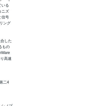
ている
カニズ
と信号
ザリング
統合した
るもの
are
より高速
）第二4
。シノプ