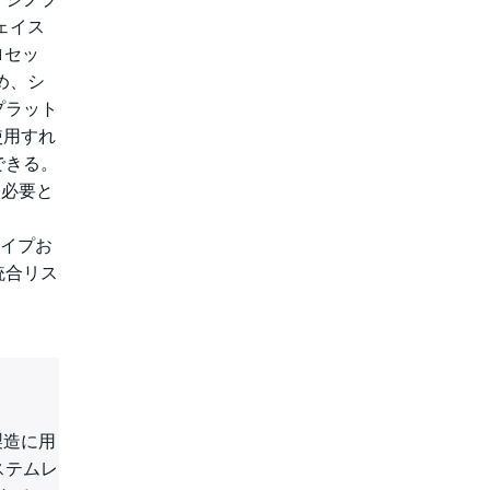
フェイス
ロセッ
め、シ
プラット
使用すれ
できる。
に必要と
タイプお
統合リス
製造に用
ステムレ