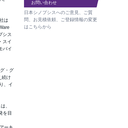
お問い合わせ
日本シノプシスへのご意見、ご質
問、お見積依頼、ご登録情報の変更
ス社は
はこちらから
are
ノプシス
・スイ
モバイ
ング・グ
え続け
なり、イ
シスは、
開発を目
、
るアーキ