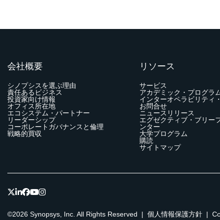
会社概要
リソース
シノプシスを選ぶ理由
サービス
責任あるビジネス
アカデミック・プログラ
投資家向け情報
インターオペラビリティ
オフィス所在地
お問合せ
エコシステム・パートナー
ニュースリリース
リーダーシップ
エグゼクティブ・ブリー
コーポレートガバナンスと倫理
ンター
戦略的買収
大学プログラム
購読
サイトマップ
©2026 Synopsys, Inc. All Rights Reserved
|
個人情報保護方針
|
C