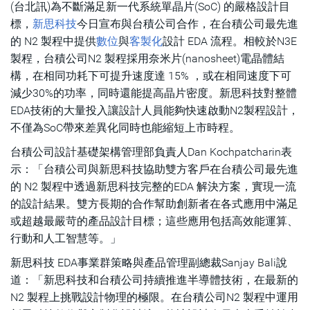
(台北訊)為不斷滿足新一代系統單晶片(SoC) 的嚴格設計目
標，
新思科技
今日宣布與台積公司合作，在台積公司最先進
的 N2 製程中提供
數位
與
客製化
設計 EDA 流程。相較於N3E
製程，台積公司N2 製程採用奈米片(nanosheet)電晶體結
構，在相同功耗下可提升速度達 15% ，或在相同速度下可
減少30%的功率，同時還能提高晶片密度。新思科技對整體
EDA技術的大量投入讓設計人員能夠快速啟動N2製程設計，
不僅為SoC帶來差異化同時也能縮短上市時程。
台積公司設計基礎架構管理部負責人Dan Kochpatcharin表
示：「台積公司與新思科技協助雙方客戶在台積公司最先進
的 N2 製程中透過新思科技完整的EDA 解決方案，實現一流
的設計結果。雙方長期的合作幫助創新者在各式應用中滿足
或超越最嚴苛的產品設計目標；這些應用包括高效能運算、
行動和人工智慧等。」
新思科技 EDA事業群策略與產品管理副總裁Sanjay Bali說
道：「新思科技和台積公司持續推進半導體技術，在最新的
N2 製程上挑戰設計物理的極限。在台積公司N2 製程中運用