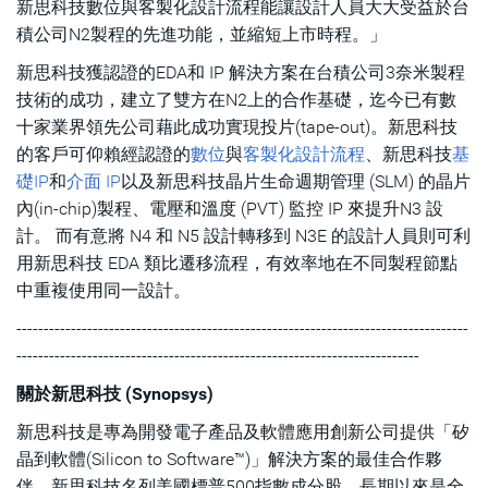
新思科技數位與客製化設計流程能讓設計人員大大受益於台
積公司N2製程的先進功能，並縮短上市時程。」
新思科技獲認證的EDA和 IP 解決方案在台積公司3奈米製程
技術的成功，建立了雙方在N2上的合作基礎，迄今已有數
十家業界領先公司藉此成功實現投片(tape-out)。新思科技
的客戶可仰賴經認證的
數位
與
客製化設計流程
、新思科技
基
礎IP
和
介面 IP
以及新思科技晶片生命週期管理 (SLM) 的晶片
內(in-chip)製程、電壓和溫度 (PVT) 監控 IP 來提升N3 設
計。 而有意將 N4 和 N5 設計轉移到 N3E 的設計人員則可利
用新思科技 EDA 類比遷移流程，有效率地在不同製程節點
中重複使用同一設計。
-----------------------------------------------------------------------------------
--------------------------------------------------------------------------
關於新思科技 (Synopsys)
新思科技是專為開發電子產品及軟體應用創新公司提供「矽
晶到軟體(Silicon to Software™)」解決方案的最佳合作夥
伴。新思科技名列美國標普500指數成分股，長期以來是全