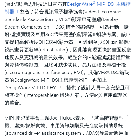
®
(台北訊) 新思科技近日宣布其
DesignWare
MIPI DSI 主機控
制器 IP
整合了符合視訊電子標準協會(Video Electronics
Standards Association ，VESA)顯示串流壓縮(Display
Stream Compression ，DSC)標準的編碼器，可為行動、擴
增/虛擬實境及車用SoC帶來完整的顯示器IP解決方案。該IP
支援超高解析度QHD或4K顯示器，可達到至少60Hz的影像/
視訊畫質更新率(refresh rates)，因此能實現更快的畫面反應
速度以及更流暢的畫質效果。經整合的IP能縮減記憶體容量
與資料傳輸頻寬，因此可減少功耗、晶片面積及電磁干擾
(electromagnetic interferences，EMI)。具備VESA DSC編碼
器的DesignWare MIPI DSI主機控制器IP，再加上
DesignWare MIPI D-PHY IP，提供了設計人員一套完整且可
相互操作(interoperable)的解決方案，方便IP與應用處理器
的整合。
MIPI 聯盟董事會主席Joel Huloux表示：「就高階智慧型手
機、虛擬/擴增實境、車用資訊娛樂及先進駕駛輔助系統
(advanced driver assistance system，ADAS)等最新應用而