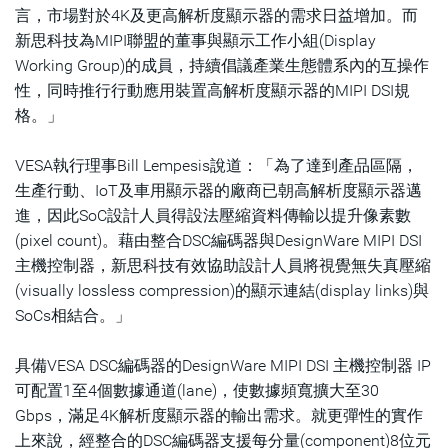
言，市場對於4K及更高解析度顯示器的需求日益增加。而
新思科技為MIPI聯盟的董事與顯示工作小組(Display
Working Group)的成員，持續倡議產業生態體系內的互操作
性，同時推行行動應用裝置高解析度顯示器的MIPI DSI規
格。」
VESA執行理事Bill Lempesis說道：「為了達到產品區隔，
生產行動、IoT及車用顯示器的廠商已朝高解析度顯示器邁
進，因此SoC設計人員得設法壓縮資料傳輸以提升像素數
(pixel count)。藉由整合DSC編碼器與DesignWare MIPI DSI
主機控制器，新思科技有效協助設計人員將視覺無失真壓縮
(visually lossless compression)的顯示連結(display links)與
SoCs相結合。」
具備VESA DSC編碼器的DesignWare MIPI DSI 主機控制器 IP
可配置1至4個數據通道(lane)，使數據頻寬擴大至30
Gbps，滿足4K解析度顯示器的輸出需求。就更彈性的實作
上來說，經整合的DSC編碼器支援每分量(component)8位元