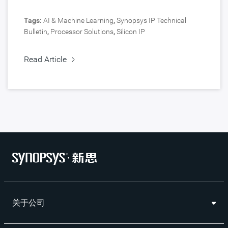
Tags:
AI & Machine Learning
,
Synopsys IP Technical
Bulletin
,
Processor Solutions
,
Silicon IP
Read Article
关于公司