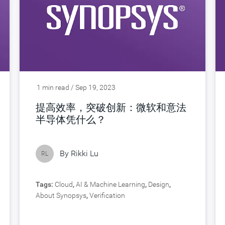
1 min read / Sep 19, 2023
提高效率，突破创新：微软和意法
半导体凭什么？
By
Rikki Lu
RL
Tags:
Cloud
,
AI & Machine Learning
,
Design
,
About Synopsys
,
Verification