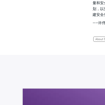
量和安
划，以
建安全
——许
About 