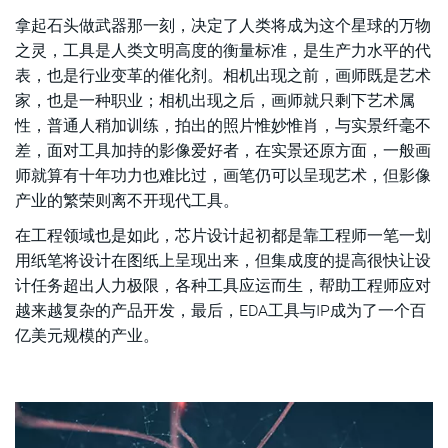
拿起石头做武器那一刻，决定了人类将成为这个星球的万物
兼容并包是EDA发展之道
之灵，工具是人类文明高度的衡量标准，是生产力水平的代
硅IP是全行业知识与经验的结晶
表，也是行业变革的催化剂。相机出现之前，画师既是艺术
家，也是一种职业；相机出现之后，画师就只剩下艺术属
性，普通人稍加训练，拍出的照片惟妙惟肖，与实景纤毫不
差，面对工具加持的影像爱好者，在实景还原方面，一般画
师就算有十年功力也难比过，画笔仍可以呈现艺术，但影像
产业的繁荣则离不开现代工具。
在工程领域也是如此，芯片设计起初都是靠工程师一笔一划
用纸笔将设计在图纸上呈现出来，但集成度的提高很快让设
计任务超出人力极限，各种工具应运而生，帮助工程师应对
越来越复杂的产品开发，最后，EDA工具与IP成为了一个百
亿美元规模的产业。