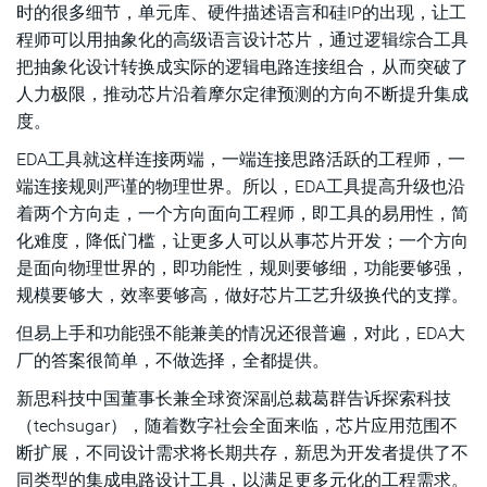
时的很多细节，单元库、硬件描述语言和硅IP的出现，让工
程师可以用抽象化的高级语言设计芯片，通过逻辑综合工具
把抽象化设计转换成实际的逻辑电路连接组合，从而突破了
人力极限，推动芯片沿着摩尔定律预测的方向不断提升集成
度。
EDA工具就这样连接两端，一端连接思路活跃的工程师，一
端连接规则严谨的物理世界。所以，EDA工具提高升级也沿
着两个方向走，一个方向面向工程师，即工具的易用性，简
化难度，降低门槛，让更多人可以从事芯片开发；一个方向
是面向物理世界的，即功能性，规则要够细，功能要够强，
规模要够大，效率要够高，做好芯片工艺升级换代的支撑。
但易上手和功能强不能兼美的情况还很普遍，对此，EDA大
厂的答案很简单，不做选择，全都提供。
新思科技中国董事长兼全球资深副总裁葛群告诉探索科技
（techsugar），随着数字社会全面来临，芯片应用范围不
断扩展，不同设计需求将长期共存，新思为开发者提供了不
同类型的集成电路设计工具，以满足更多元化的工程需求。