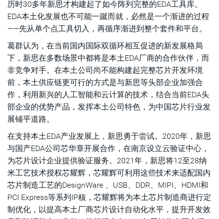
历时30多年新思才构建起了如今阵列完整的EDA工具库。
EDA本土化发展也不可能一蹴而就，必然是一个渐进的过程
——先从单个点工具切入，再循序渐进到整个套件和平台。
葛群认为，在当前国内国际双循环相互促进的新发展格局
下，新思在多数场景中都将是本土EDA厂商的合作伙伴，而
非竞争对手。在本土公司尚不能构建起完整芯片开发环境
前，本土供应链更可行的方式是与新思等头部企业加强合
作，利用新兴的人工智能和云计算的技术，结合当前EDA头
部企业的优势产品，发挥本土公司特色，为中国芯片行业发
展铺平道路。
在支持本土EDA产业发展上，新思勇于尝试。2020年，新思
与国产EDA公司芯华章开展合作，在南京设立云验证中心，
为芯片设计企业提供验证服务。2021年，新思将12至28纳
米工艺技术授权芯耀辉，芯耀辉可利用这些技术来适配国内
芯片制造工艺的DesignWare 、USB、DDR、MIPI、HDMI和
PCI Express等系列IP核，芯耀辉将为本土芯片制造商进行定
制优化，以提高本土厂商芯片设计自动化水平，提升开发效