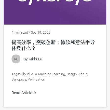
1 min read / Sep 19, 2023
提高效率，突破创新：微软和意法半导
体凭什么？
By
Rikki Lu
RL
Tags:
Cloud
,
AI & Machine Learning
,
Design
,
About
Synopsys
,
Verification
Read Article