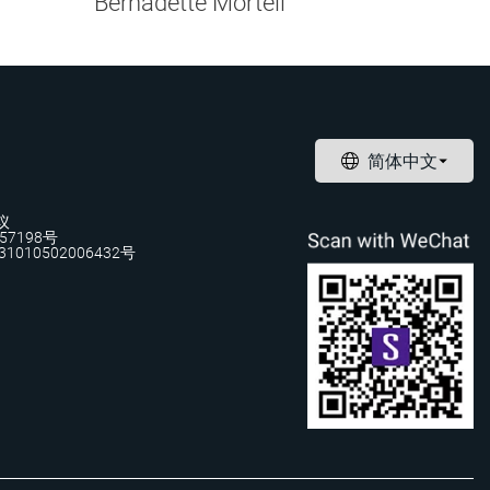
Bernadette Mortell
议
57198号
1010502006432号