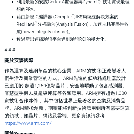
™
利用最新的安謀Cortex-A處理器與DynamIQ
技術實現最理
想的PPA。
™
藉由新思IC編譯器 (Compiler
)II佈局繞線解決方案的
™
RedHawk
分析融合(Analysis Fusion)，加速功耗完整性收
斂(power integrity closure)。
透過新思連續驗證平台達到驗證ROI的極大化。
# # #
關於安謀國際
作為運算及連網革命的核心企業，ARM的技 術正改變著人
們生活及商業營運的方式。 ARM先進的低功耗處理器設計
已應用於 超過1,250億顆晶片，安全地驅動了包含感測器、
智慧型手機以及超級運算等各類應用。ARM擁有超過1,000
家技術合作夥伴， 其中包括世界上最著名的企業及消費品
牌。ARM積極創新，期望能將創新技術應用到所有需要運算
的領域，如晶片、網路及雲端。更多資訊請參考
https://www.arm.com/
關於Synopsys