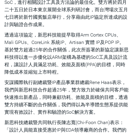
SoC，進行相關設計工具及方法論的最佳化。雙方將於四月
二十五日於日本東京展開全球系列研討會，而台灣場次五月
七日將於新竹國賓飯店舉行，分享藉由此IP協定所達成的設
計與驗證合作成果。
透過這項協定，新思科技能提早取得Arm Cortex CPUs、
Mali GPUs、CoreLink 系統IP、Artisan 實體 IP及POP IP。
基於雙方超過25年的合作關係，此次所簽署的新協定讓新思
科技得以進一步優化以ARM架構為基礎的SoC工具及設計流
程，讓設計人員滿足功耗、效能及面積(PPA)的目標，同時
降低成本並縮短上市時程。
安謀國際執行副總裁暨IP產品事業群總裁Rene Haas表示，
我們與新思科技合作超過25年，雙方致力於確保共同客戶能
快速推出新產品，同時兼顧功耗、效能及面積的目標，透過
雙方持續不斷的合作關係，我們得以為半導體生態系提供能
實現有效設計、實作和驗證的SoC解決方案。
新思科技總裁暨共同執行長陳志寬(Chi-Foon Chan)表示：
「設計人員能直接受惠於IP與EDA領導廠商的合作。我們的