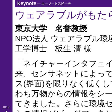
ウェアラブルがもた
東京大学 名誉教授
NPO法人 ウェアラブル
工学博士 板生 清 様
「ネイチャーインタフェイ
来、センサネットによっ
ス(界面)を限りなく低く
わち万物からの情報をシ
てきました。さらに環境
10:00
▼