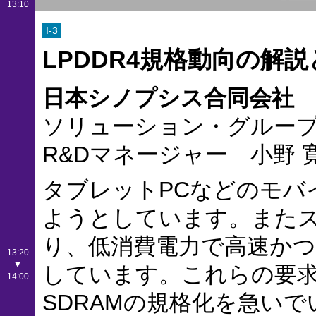
13:10
I-3
LPDDR4規格動向の解
日本シノプシス合同会社
ソリューション・グループ 
R&Dマネージャー 小野 
タブレットPCなどのモバ
ようとしています。また
り、低消費電力で高速か
13:20
▼
しています。これらの要求に
14:00
SDRAMの規格化を急いで