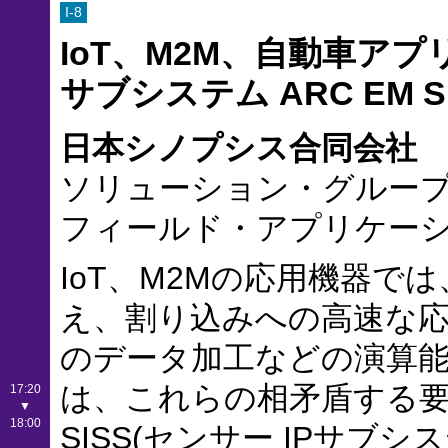
I-8
IoT、M2M、自動車ア
サブシステム ARC EM S
日本シノプシス合同会社
ソリューション・グルー
フィールド・アプリケーシ
IoT、M2Mの応用機器
え、割り込みへの高速な
のデータ加工などの演算能
は、これらの相矛盾する要
17:20
▼
18:00
SISS(センサー IPサ