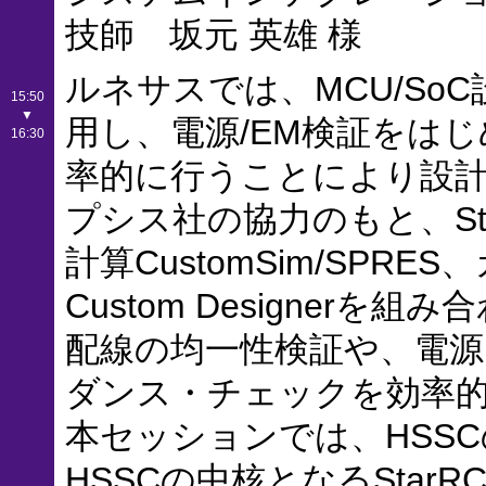
技師 坂元 英雄 様
ルネサスでは、MCU/SoC
15:50
▼
用し、電源/EM検証をは
16:30
率的に行うことにより設
プシス社の協力のもと、Sta
計算CustomSim/SP
Custom Designer
配線の均一性検証や、電源
ダンス・チェックを効率的
本セッションでは、HSS
HSSCの中核となるSta