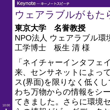
ウェアラブルがもた
東京大学 名誉教授
NPO法人 ウェアラブル
工学博士 板生 清 様
「ネイチャーインタフェイ
来、センサネットによっ
ス(界面)を限りなく低く
わち万物からの情報をシ
てきました。さらに環境
10:00
▼