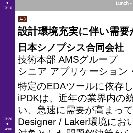
▼
13:10
A-3
設計環境充実に伴い需要が
日本シノプシス合同会社
技術本部 AMSグループ
シニア アプリケーション
特定のEDAツールに依存
iPDKは、近年の業界内
い、急速に需要が高まってき
Designer / Lake
13:20
▼
14:00