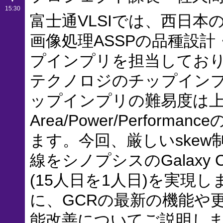
▼
15:30
富士通VLSIでは、西日本
画像処理ASSPの品種設
プインプリを担当しており、
テクノロジのチップインプリ
ップインプリの難易度は
Area/Power/Perfo
ます。今回、厳しいskew制約
線をシノプシスのGalaxy C
(15人日を1人日)を実現
に、GCRの最新の機能や
能改善についてご説明し