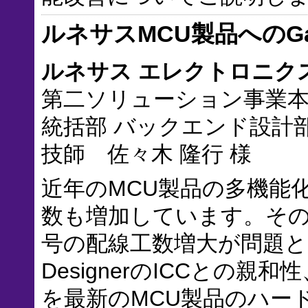
ルネサスMCU製品へのGalax
ルネサス エレクトロニク
第二ソリューション事業本
統括部 バックエンド設計
技師 佐々木 隆行 様
近年のMCU製品の多機能
数も増加しています。その
号の配線工数増大が問題となっ
DesignerのICCとの
を最新のMCU製品のハー